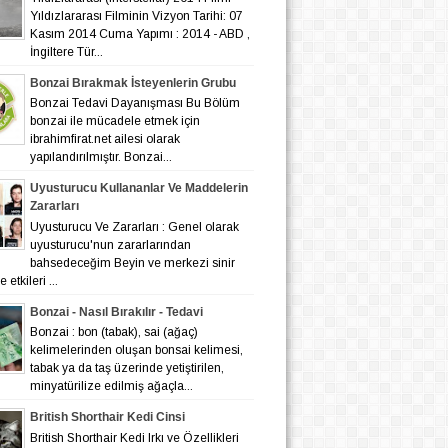
Yıldızlararası Filminin Vizyon Tarihi: 07
Kasım 2014 Cuma Yapımı : 2014 - ABD ,
İngiltere Tür...
Bonzai Bırakmak İsteyenlerin Grubu
Bonzai Tedavi Dayanışması Bu Bölüm
bonzai ile mücadele etmek için
ibrahimfirat.net ailesi olarak
yapılandırılmıştır. Bonzai...
Uyusturucu Kullananlar Ve Maddelerin
Zararları
Uyusturucu Ve Zararları : Genel olarak
uyusturucu'nun zararlarından
bahsedeceğim Beyin ve merkezi sinir
 etkileri ...
Bonzai - Nasıl Bırakılır - Tedavi
Bonzai : bon (tabak), sai (ağaç)
kelimelerinden oluşan bonsai kelimesi,
tabak ya da taş üzerinde yetiştirilen,
minyatürilize edilmiş ağaçla...
British Shorthair Kedi Cinsi
British Shorthair Kedi Irkı ve Özellikleri