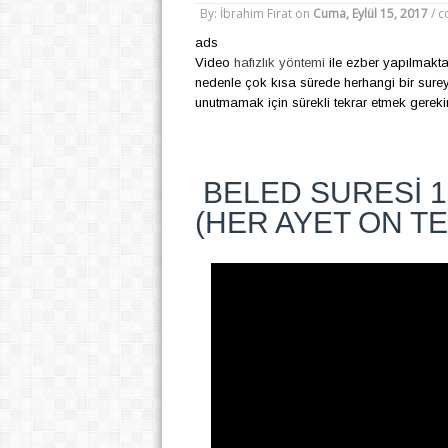
By: İbrahim Fırat
on
Cuma, Eylül 15, 2017
/
c
ads
Video
hafızlık yöntemi
ile ezber yapılmaktadı
nedenle çok kısa sürede herhangi bir surey
unutmamak için sürekli tekrar etmek gerekir
BELED SURESİ 1
(HER AYET ON TE