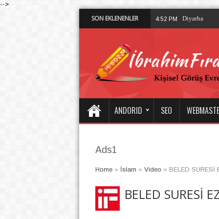
-->
SON EKLENENLER
Diyarbakır’d
4:52 PM
ANDORID
SEO
WEBMAST
Ads1
Home
»
İslam
»
Video
»
BELED SURESİ E
BELED SURESİ EZ