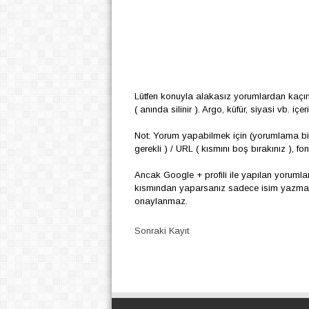
Lütfen konuyla alakasız yorumlardan kaçı
( anında silinir ). Argo, küfür, siyasi vb. i
Not: Yorum yapabilmek için (yorumlama biç
gerekli ) / URL ( kısmını boş bırakınız ), f
Ancak Google + profili ile yapılan yoruml
kısmından yaparsanız sadece isim yazmanız
onaylanmaz.
Sonraki Kayıt