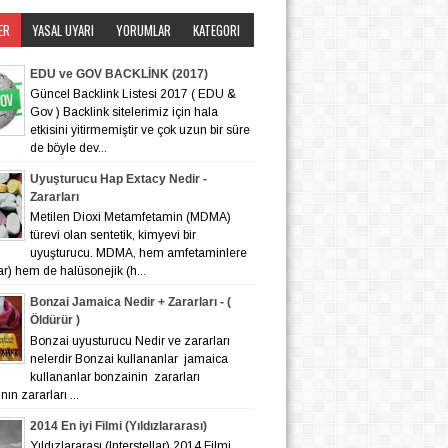
ER
YASAL UYARI
YORUMLAR
KATEGORI
EDU ve GOV BACKLİNK (2017)
Güncel Backlink Listesi 2017 ( EDU &
Gov ) Backlink sitelerimiz için hala
etkisini yitirmemiştir ve çok uzun bir süre
de böyle dev...
Uyuşturucu Hap Extacy Nedir -
Zararları
Metilen Dioxi Metamfetamin (MDMA)
türevi olan sentetik, kimyevi bir
uyuşturucu. MDMA, hem amfetaminlere
lar) hem de halüsonejik (h...
Bonzai Jamaica Nedir + Zararları - (
Öldürür )
Bonzai uyusturucu Nedir ve zararları
nelerdir Bonzai kullananlar jamaica
kullananlar bonzainin zararları
ın zararları ...
2014 En iyi Filmi (Yıldızlararası)
Yıldızlararası (Interstellar) 2014 Filmi