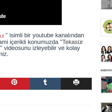
" isimli bir youtube kanalından
LE
lami içerikli konumuzda "
Tekasür
" videosunu izleyebilir ve kolay
niz.
sistemine