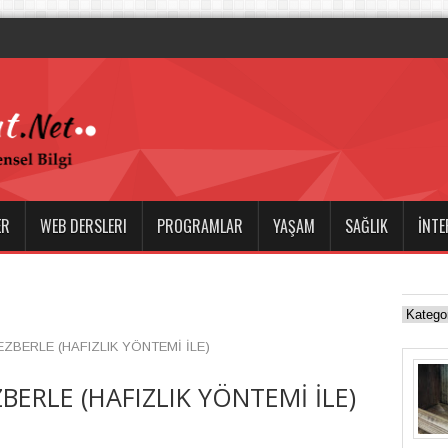
a Boşanma ve Ceza Hukuku Alan
ER
WEB DERSLERI
PROGRAMLAR
YAŞAM
SAĞLIK
İNTE
ZBERLE (HAFIZLIK YÖNTEMİ İLE)
BERLE (HAFIZLIK YÖNTEMİ İLE)