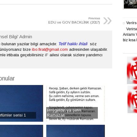
»
Previous
EDU ve GOV BACKLİNK (2017)
Verirs
Verirs
Anlamı V
nsel Bilgi' Admin
biz kısa 
Telif hakkı ihlali
bulunan yazılar bilgi amaçlıdır.
söz
şünüyorsanız bize
ibo.firat@gmail.com
adresinden ulaşabilir.
mle irtibata geçebilirsiniz
iF
ailesi olarak sizlere yarıdımcı
onular
Hoşgeldin ya şehri
fümler serisi 1
Ramazan