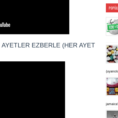
POPÜL
. AYETLER EZBERLE (HER AYET
(uyarıcı
jamaica'n