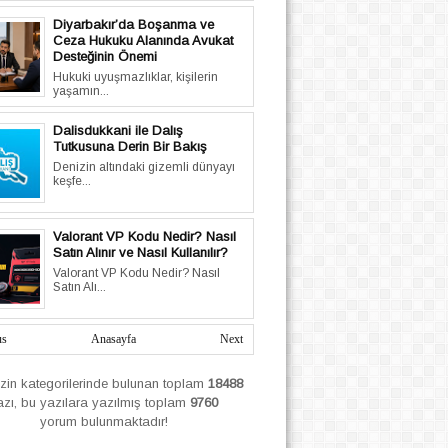
Diyarbakır’da Boşanma ve
Ceza Hukuku Alanında Avukat
Desteğinin Önemi
Hukuki uyuşmazlıklar, kişilerin
yaşamın...
Dalisdukkani ile Dalış
Tutkusuna Derin Bir Bakış
Denizin altındaki gizemli dünyayı
keşfe...
Valorant VP Kodu Nedir? Nasıl
Satın Alınır ve Nasıl Kullanılır?
Valorant VP Kodu Nedir? Nasıl
Satın Alı...
us
Anasayfa
Next
izin
kategorilerinde bulunan toplam
18488
azı, bu yazılara yazılmış
toplam
9760
yorum bulunmaktadır!