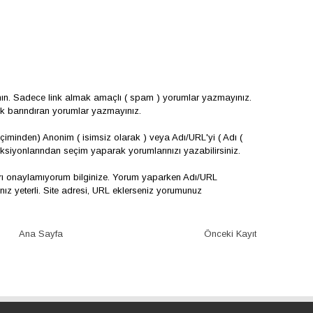
nın. Sadece link almak amaçlı ( spam ) yorumlar yazmayınız.
çerik barındıran yorumlar yazmayınız.
iminden) Anonim ( isimsiz olarak ) veya Adı/URL'yi ( Adı (
onksiyonlarından seçim yaparak yorumlarınızı yazabilirsiniz.
arı onaylamıyorum bilginize. Yorum yaparken Adı/URL
 yeterli. Site adresi, URL eklerseniz yorumunuz
Ana Sayfa
Önceki Kayıt