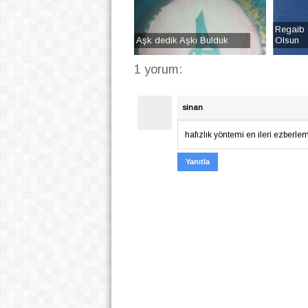
Regaib 
Aşk dedik Aşkı Bulduk
Olsun
1 yorum:
sinan
hafızlık yöntemi en ileri ezberlem
Yanıtla