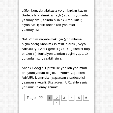
Lütfen konuyla alakasız yorumlardan kaçının.
Sadece link almak amaçlı ( spam ) yorumlar
yazmayınız. ( anında silinir ). Argo, küfür,
siyasi vb. içerik barındıran yorumlar
yazmayınız.
Not: Yorum yapabilmek için (yorumlama
biçiminden) Anonim ( isimsiz olarak ) veya
Adı/URL'yi ( Adı ( gerekli ) / URL ( kısmını boş
bırakınız ), fonksiyonlarından seçim yaparak
yorumlarınızı yazabilirsiniz.
Ancak Google + profili ile yapılan yorumları
onaylamıyorum bilginize. Yorum yaparken
Adı/URL kısmından yaparsanız sadece isim
yazmanız yeterli. Site adresi, URL eklerseniz
yorumunuz onaylanmaz.
Pages 22
1
2
3
4
5
6
»