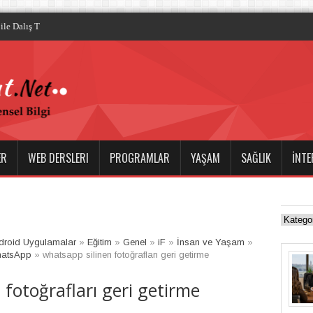
ile Dalış Tutkusuna Derin Bir Bakış
ER
WEB DERSLERI
PROGRAMLAR
YAŞAM
SAĞLIK
İNTE
droid Uygulamalar
»
Eğitim
»
Genel
»
iF
»
İnsan ve Yaşam
»
atsApp
»
whatsapp silinen fotoğrafları geri getirme
 fotoğrafları geri getirme