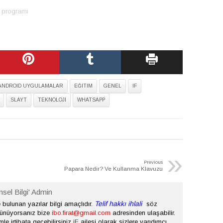
e programı
ANDROID UYGULAMALAR
EĞITIM
GENEL
IF
SLAYT
TEKNOLOJI
WHATSAPP
»
Previous
Papara Nedir? Ve Kullanma Klavuzu
nsel Bilgi' Admin
Telif hakkı ihlali
bulunan yazılar bilgi amaçlıdır.
söz
şünüyorsanız bize
ibo.firat@gmail.com
adresinden ulaşabilir.
mle irtibata geçebilirsiniz
iF
ailesi olarak sizlere yarıdımcı