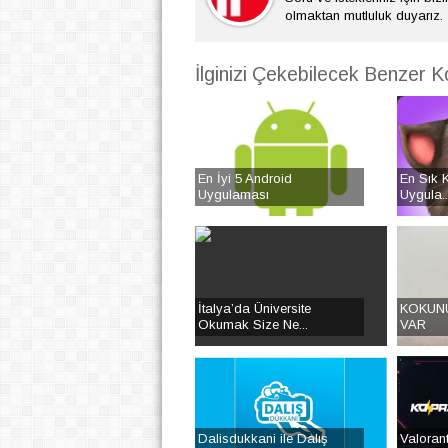
olmaktan mutluluk duyarız.
İlginizi Çekebilecek Benzer K
En İyi 5 Android
En Sık K
Uygulaması
Uygula..
İtalya’da Üniversite
KOKUN
Okumak Size Ne...
VAR
Dalisdukkani ile Dalış
Valoran