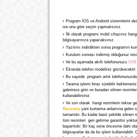
Program İOS ve Andorid sistemlerini dest
ise ona göre seçim yapmalısınız.
İlk olarak programı mobil cihazınız hang
bilgisayarınıza yapacaksınız.
Yazılımı indirdikten sonra programın ku
Kurulum sonrası indirmiş olduğunuz resim
Ve bu aşamada akıllı telefonunuzu
USB
Ekranda telefon modeliniz gözükecektir 
Bu sayede program artık telefonunuzda 
Tarama işlemi biraz sürebilir beklemeniz
galerinize girin ve buradan silinen resimle
kullanabilirsiniz.
Ve son olarak hangi resimlerin tekrar g
Recovery
yani kurtarma anlamına gelen se
tamamdır. Bu kadar basit şekilde silinen 
tüm resimleri geri getirme garantisi yoktu
başarılıdır. Bir kaç sene öncesine dahi ola
bilgisayarlar da da bu işlem kullanılabilir