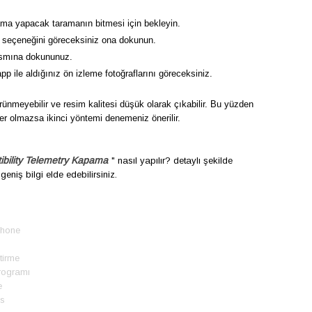
ama yapacak taramanın bitmesi için bekleyin.
seçeneğini göreceksiniz ona dokunun.
smına dokununuz.
 ile aldığınız ön izleme fotoğraflarını göreceksiniz.
rünmeyebilir ve resim kalitesi düşük olarak çıkabilir. Bu yüzden
r olmazsa ikinci yöntemi denemeniz önerilir.
ibility Telemetry Kapama
" nasıl yapılır? detaylı şekilde
eniş bilgi elde edebilirsiniz.
phone
tirme
programı
e
os