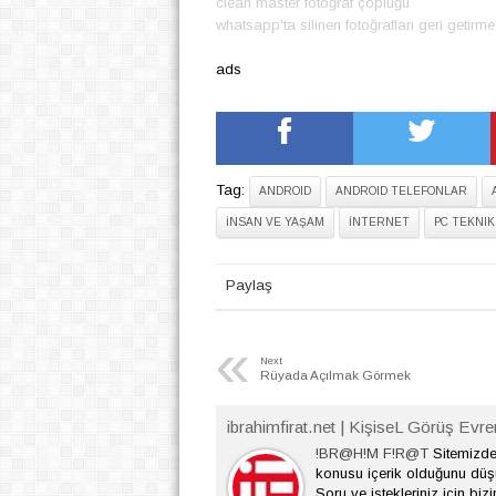
clean master fotoğraf çöplüğü
whatsapp'ta silinen fotoğrafları geri getirm
ads
Tag:
ANDROID
ANDROID TELEFONLAR
İNSAN VE YAŞAM
İNTERNET
PC TEKNIK
Paylaş
«
Next
Rüyada Açılmak Görmek
ibrahimfirat.net | KişiseL Görüş Evre
!BR@H!M F!R@T
Sitemizde 
konusu içerik olduğunu dü
Soru ve istekleriniz için bizi