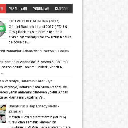
ER
YASAL UYARI
YORUMLAR
KATEGORI
EDU ve GOV BACKLİNK (2017)
Güncel Backlink Listesi 2017 ( EDU &
Gov ) Backlink sitelerimiz için hala
etkisini yitirmemiştir ve çok uzun bir süre
de böyle dev...
r "bir zamanlar Adana'da" 5. sezon 5. Bölüm
r "bir zamanlar Adana'da" 5. sezon 5. Bölümü
 6. sezon bölüm Tanıtım Linkleri: Sıfır bir 6.
...
en Veresiye, Batarsın Kara Suya.
en Veresiye, Batarsın Kara Suya Atasözü ve
eresiyenin anlamını bilmeyen yoktur. Ancak
bir açıklamasını yapalım: Ve...
Uyuşturucu Hap Extacy Nedir -
Zararları
Metilen Dioxi Metamfetamin (MDMA)
türevi olan sentetik, kimyevi bir
uyuşturucu. MDMA, hem amfetaminlere