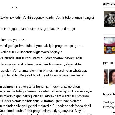
(uyarıcı
ads
eklemektedir. Ve iki seçenek vardır. Akıllı telefonunuz hangisi
isi ise uygun olanı indirmeniz gerekecek. İndirmeyi
rulumunu yapınız.
leri geri getirme işlemi yapmak için programı çalıştırın.
kablosunu kullanarak bilgisayara bağlayın.
ve burada star butonu vardır . Start diyerek devam edin.
jamaica'n
tarama yaparak silinen resimleri bulmaya çalışacaktır.
 gerekir. Ve tarama işleminin bitmesinin ardından whatsapp
r görülecektir. Bu şekilde silmiş olduğunuz resimleri tekrar
eri gelmesini istiyorsanız bunun için yapmanız gereken
çenek ile fotoğraflarınızı kaydetmek istediğiniz klasörü seçin
bilgiler
resimleriniz geri gelmiş olacak. Ancak tam olarak bu
program
r.
Genel
olarak resimlerinizi kurtarma işleminde oldukça
Türkiye
n resimler bile geri gelebilmektedir. Bu sadece telefonda değil
Profesy
. Onun içnde daha farklı programlara ihtiyaç duyulur. Neyse
Yurt ge