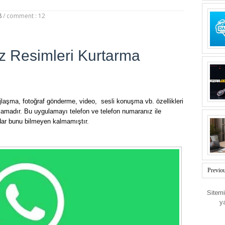
8
/
comment : 12
z Resimleri Kurtarma
jlaşma, fotoğraf gönderme, video, sesli konuşma vb. özellikleri
lamadır. Bu uygulamayı telefon ve telefon numaranız ile
ar bunu bilmeyen kalmamıştır.
Previo
Sitem
y