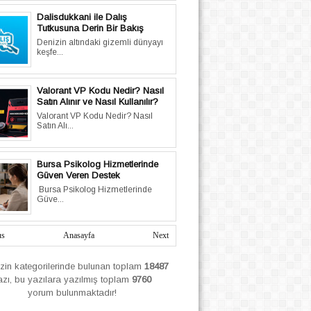
Dalisdukkani ile Dalış
Tutkusuna Derin Bir Bakış
Denizin altındaki gizemli dünyayı
keşfe...
Valorant VP Kodu Nedir? Nasıl
Satın Alınır ve Nasıl Kullanılır?
Valorant VP Kodu Nedir? Nasıl
Satın Alı...
Bursa Psikolog Hizmetlerinde
Güven Veren Destek
Bursa Psikolog Hizmetlerinde
Güve...
us
Anasayfa
Next
izin
kategorilerinde bulunan toplam
18487
azı, bu yazılara yazılmış
toplam
9760
yorum bulunmaktadır!