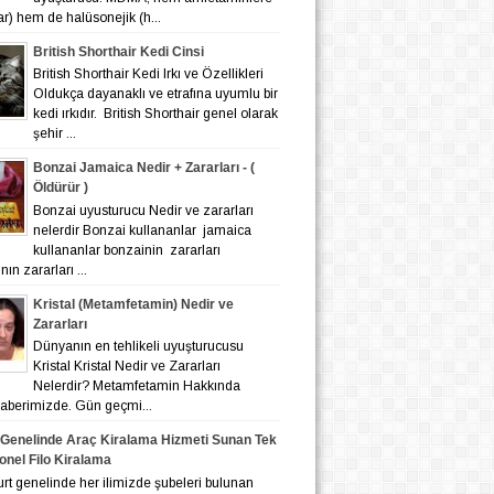
lar) hem de halüsonejik (h...
British Shorthair Kedi Cinsi
British Shorthair Kedi Irkı ve Özellikleri
Oldukça dayanaklı ve etrafına uyumlu bir
kedi ırkıdır. British Shorthair genel olarak
şehir ...
Bonzai Jamaica Nedir + Zararları - (
Öldürür )
Bonzai uyusturucu Nedir ve zararları
nelerdir Bonzai kullananlar jamaica
kullananlar bonzainin zararları
ın zararları ...
Kristal (Metamfetamin) Nedir ve
Zararları
Dünyanın en tehlikeli uyuşturucusu
Kristal Kristal Nedir ve Zararları
Nelerdir? Metamfetamin Hakkında
 haberimizde. Gün geçmi...
 Genelinde Araç Kiralama Hizmeti Sunan Tek
onel Filo Kiralama
nelinde her ilimizde şubeleri bulunan