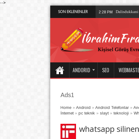
-->
SON EKLENENLER
Dalisdukkani 
2:28 PM
ANDORID
SEO
WEBMAST
Ads1
Home
»
Android
»
Android Telefonlar
»
An
İnternet
»
pc teknik
»
slayt
»
teknoloji
»
Wh
whatsapp silinen