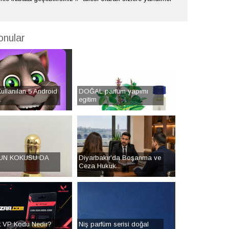
onular
ullanılan 5 Android
DOĞAL parfüm yapımı
.
egitim
UN KOKUSU DA
Diyarbakır’da Boşanma ve
Ceza Hukuk...
t VP Kodu Nedir?
Niş parfüm serisi doğal