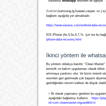
konumuz
whatsapp
resimleri ile ilgiliydi
Android
(samsung,lg,huawei,casper, vs.)
içi
bağlantı aşağıda yer almaktadır.
https://www.easeus.com/android-data-recove
İOS iPhone (4s,5,5s,6,7,7s
için ise bu bağl
iphone-data-recovery.html
İkinci yöntem ile whats
Bu yöntem oldukça basittir. "Clean Master"
temizlik ve bakım uygulaması olarak bilinir
artırmaya yardımcı olur. Ve bizim önemli olan
resimleri geri getirmede çok başarılı diyeme
getirdiğinden resmin kalitesi de düşük olabill
İlk olarak yapmanız gereken bu uygulama
aşağıdaki bağlantıyı kullanın.
https://pl
id=com.cleanmaster.mguard&hl=tr