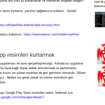
. Şimdi asıl soru şu kullanılacak ve indirilecek program hangisi?
özel bir
bulunmak
n resim kurtarma yazılımı bağlantısını kullanın. Gerekli
ry-software/free-android-data-recovery.html
antıyı kullanınız.
https://www.easeus.com/mobile-tool/free-
app resimleri kurtarmak
 uygulaması ile bunu gerçekleştireceğiz. Aslında bu uygulama
. Ve buna bağlı olarak bellek temizlemede ve performansı
 kısım ise silinen resimleri de geri getirmesi olmasıdır. Silinen
yiz . Nedeni ise genel olarak ön izleme resimlerini geri
iyor.
yı Google Play Store üzerinden indirin. İndirmek için
ay.google.com/store/apps/details?