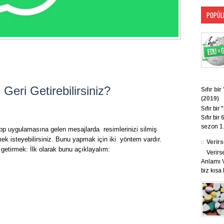
POPÜL
l Geri Getirebilirsiniz?
Sıfır bi
(2019)
Sıfır bi
Sıfır bir
sezon 1. 
pp uygulamasına gelen mesajlarda resimlerinizi silmiş
irmek isteyebilirsiniz. Bunu yapmak için iki yöntem vardır.
Verirs
 getirmek: İlk olarak bunu açıklayalım:
Verirs
Anlamı V
biz kısa 