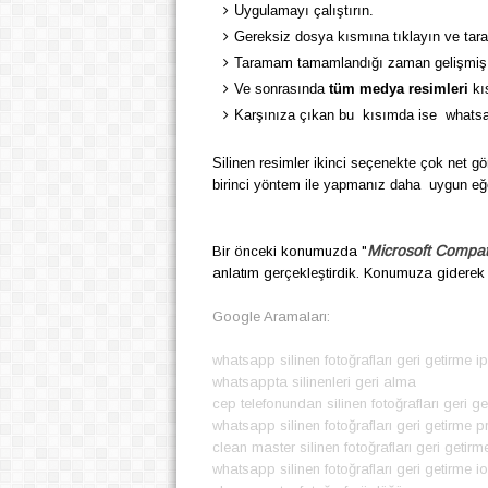
Uygulamayı çalıştırın.
Gereksiz dosya kısmına tıklayın ve tar
Taramam tamamlandığı zaman gelişmiş 
Ve sonrasında
tüm medya resimleri
kı
Karşınıza çıkan bu kısımda ise whatsapp
Silinen resimler ikinci seçenekte çok net gö
birinci yöntem ile yapmanız daha uygun eğe
Microsoft Compat
Bir önceki konumuzda "
anlatım gerçekleştirdik. Konumuza giderek g
Google Aramaları:
whatsapp silinen fotoğrafları geri getirme i
whatsappta silinenleri geri alma
cep telefonundan silinen fotoğrafları geri ge
whatsapp silinen fotoğrafları geri getirme 
clean master silinen fotoğrafları geri getirm
whatsapp silinen fotoğrafları geri getirme i