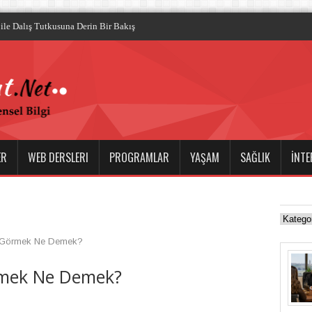
ile Dalış Tutkusuna Derin Bir Bakış
ER
WEB DERSLERI
PROGRAMLAR
YAŞAM
SAĞLIK
İNTE
 Görmek Ne Demek?
mek Ne Demek?