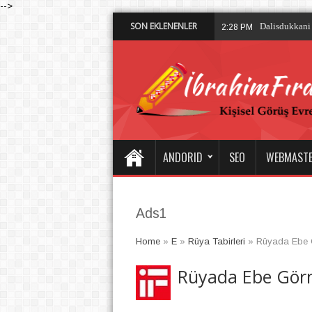
-->
SON EKLENENLER
Dalisdukkani 
2:28 PM
ANDORID
SEO
WEBMAST
Ads1
Home
»
E
»
Rüya Tabirleri
»
Rüyada Ebe
Rüyada Ebe Gör