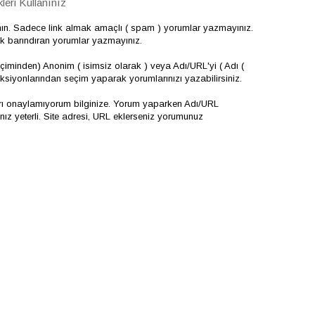
eri Kullanınız
nın. Sadece link almak amaçlı ( spam ) yorumlar yazmayınız.
çerik barındıran yorumlar yazmayınız.
iminden) Anonim ( isimsiz olarak ) veya Adı/URL'yi ( Adı (
onksiyonlarından seçim yaparak yorumlarınızı yazabilirsiniz.
arı onaylamıyorum bilginize. Yorum yaparken Adı/URL
 yeterli. Site adresi, URL eklerseniz yorumunuz