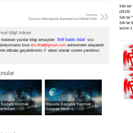
Sıfır bi
»
(2019)
Previous
Sıfır bi
Oyuncu Menajerlik Ajanslarına Dikkat Edin
Sıfır bir
sezon 1. 
nsel Bilgi' Admin
Telif hakkı ihlali
bulunan yazılar bilgi amaçlıdır.
söz
şünüyorsanız bize
ibo.firat@gmail.com
adresinden ulaşabilir.
mle irtibata geçebilirsiniz
iF
ailesi olarak sizlere yarıdımcı
onular
 Badem Görmek
Rüyada Badana Yapmak
e Anlam...
Görmek Nedir v...