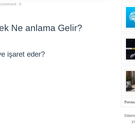
comment : 0
k Ne anlama Gelir?
e işaret eder?
Previo
Sitem
y