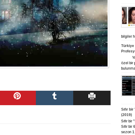
bilgiler
Türkiye
Profesy
Yurt ge
özel bir
bulunmak
Sıfır bi
(2019)
Sıfır bi
Sıfır bir
sezon 1. 