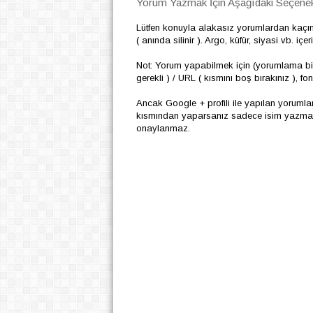
Yorum Yazmak İçin Aşağıdaki Seçenekl
Lütfen konuyla alakasız yorumlardan kaçı
( anında silinir ). Argo, küfür, siyasi vb. i
Not: Yorum yapabilmek için (yorumlama biç
gerekli ) / URL ( kısmını boş bırakınız ), f
Ancak Google + profili ile yapılan yoruml
kısmından yaparsanız sadece isim yazmanız
onaylanmaz.