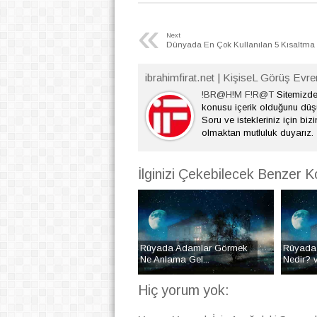
«
Next
Dünyada En Çok Kullanılan 5 Kısaltma
ibrahimfirat.net | KişiseL Görüş Evre
!BR@H!M F!R@T
Sitemizde 
konusu içerik olduğunu dü
Soru ve istekleriniz için bizi
olmaktan mutluluk duyarız.
İlginizi Çekebilecek Benzer K
Rüyada Adamlar Görmek
Rüyada
Ne Anlama Gel...
Nedir? v
Hiç yorum yok: