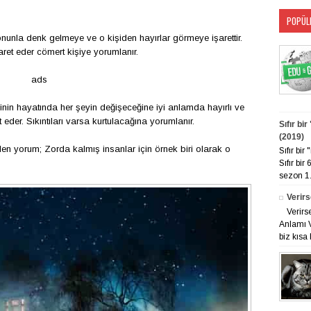
POPÜL
 onunla denk gelmeye ve o kişiden hayırlar görmeye işarettir.
ret eder cömert kişiye yorumlanır.
ads
nin hayatında her şeyin değişeceğine iyi anlamda hayırlı ve
eder. Sıkıntıları varsa kurtulacağına yorumlanır.
Sıfır bi
(2019)
len yorum; Zorda kalmış insanlar için örnek biri olarak o
Sıfır bi
Sıfır bir
sezon 1. 
Verirs
Verirs
Anlamı V
biz kısa 