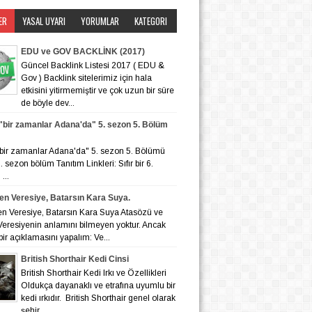
ER
YASAL UYARI
YORUMLAR
KATEGORI
EDU ve GOV BACKLİNK (2017)
Güncel Backlink Listesi 2017 ( EDU &
Gov ) Backlink sitelerimiz için hala
etkisini yitirmemiştir ve çok uzun bir süre
de böyle dev...
r "bir zamanlar Adana'da" 5. sezon 5. Bölüm
r "bir zamanlar Adana'da" 5. sezon 5. Bölümü
 6. sezon bölüm Tanıtım Linkleri: Sıfır bir 6.
...
en Veresiye, Batarsın Kara Suya.
en Veresiye, Batarsın Kara Suya Atasözü ve
eresiyenin anlamını bilmeyen yoktur. Ancak
bir açıklamasını yapalım: Ve...
British Shorthair Kedi Cinsi
British Shorthair Kedi Irkı ve Özellikleri
Oldukça dayanaklı ve etrafına uyumlu bir
kedi ırkıdır. British Shorthair genel olarak
şehir ...