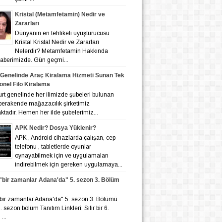
Kristal (Metamfetamin) Nedir ve
Zararları
Dünyanın en tehlikeli uyuşturucusu
Kristal Kristal Nedir ve Zararları
Nelerdir? Metamfetamin Hakkında
 haberimizde. Gün geçmi...
 Genelinde Araç Kiralama Hizmeti Sunan Tek
onel Filo Kiralama
nelinde her ilimizde şubeleri bulunan
 perakende mağazacılık şirketimiz
tadır. Hemen her ilde şubelerimiz...
APK Nedir? Dosya Yüklenir?
APK , Android cihazlarda çalışan, cep
telefonu , tabletlerde oyunlar
oynayabilmek için ve uygulamaları
indirebilmek için gereken uygulamaya...
r "bir zamanlar Adana'da" 5. sezon 3. Bölüm
r "bir zamanlar Adana'da" 5. sezon 3. Bölümü
 6. sezon bölüm Tanıtım Linkleri: Sıfır bir 6.
...