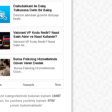
Dalisdukkani ile Dalış
Tutkusuna Derin Bir Bakış
Denizin altındaki gizemli dünyayı
keşfe...
Valorant VP Kodu Nedir? Nasıl
Satın Alınır ve Nasıl Kullanılır?
Valorant VP Kodu Nedir? Nasıl
Satın Alı...
Bursa Psikolog Hizmetlerinde
Güven Veren Destek
Bursa Psikolog Hizmetlerinde
Güve...
us
Anasayfa
Next
izin
kategorilerinde bulunan toplam
18487
azı, bu yazılara yazılmış
toplam
9760
yorum bulunmaktadır!