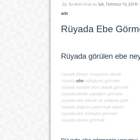
By: İbrahim Fırat
on
Salı, Temmuz 10, 2018
/
ads
Rüyada Ebe Görme
Rüyada görülen ebe ney
rüyada ebeye muayene olmak
rüyada
ebe
olduğunu görmek
rüyada kendini ebe olarak görmek
rüyada ebelik yaptığını görmek
rüyada ebe olmak ne anlama gelir
rüyada doğum yaptırmak islami
rüyada ebe hemşire görmek
rüyada ebemi görmek