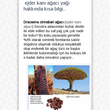
ejder kanı ağacı yağı
hakkında kısa bilgi..
Dracaena cinnabari ağacı
(
ejder kanı
ağacı
) Socotra adasından buhar distile
ile elde edilen bu saf yağ çok çok nadir
bir koku!! Bu koku piyasada genelde
%95 olarak sentetik formlarda satılır
doğalına ulaşmak oldukça meşakkatli
olup endemik bir ağaç türü ve başka
iklimlerde bulunmadığı için bu kokuyu blr
o kadar daha emsalsiz yapıyor..