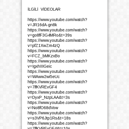
İLGİLİ VİDEOLAR
https://www.youtube.com/watch?
v=JR16dA-gn8k
https://www.youtube.com/watch?
v=go8fF3G4MRo&t=39s
https://www.youtube.com/watch?
v=pfZ1XwZm4zQ
https://www.youtube.com/watch?
v=FCZ_bMKzxBo
https://www.youtube.com/watch?
v=IgxhIIIGeic
https://www.youtube.com/watch?
v=WAww2wi5eUc
https://www.youtube.com/watch?
v=7lfKVREvGF4
https://www.youtube.com/watch?
v=DyxP_NzpLAA&t=3s
https://www.youtube.com/watch?
v=No8fO68dVow
https://www.youtube.com/watch?
v=s3VP6Jtp1Rs&t=18s
https://www.youtube.com/watch?
v=7lfKVREvGF4&t=10s