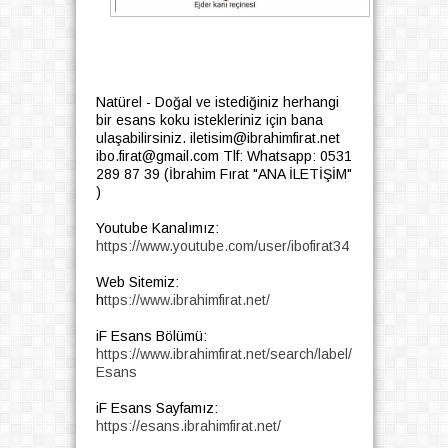
Natürel - Doğal ve istediğiniz herhangi
bir esans koku istekleriniz için bana
ulaşabilirsiniz. iletisim@ibrahimfirat.net
ibo.firat@gmail.com Tlf: Whatsapp: 0531
289 87 39 (İbrahim Fırat "ANA İLETİŞİM"
)
Youtube Kanalımız:
https://www.youtube.com/user/ibofirat34
Web Sitemiz:
h
ttps://www.ibrahimfirat.net/
iF Esans Bölümü:
https://www.ibrahimfirat.net/search/label/
Esans
iF Esans Sayfamız:
https://esans.ibrahimfirat.net/