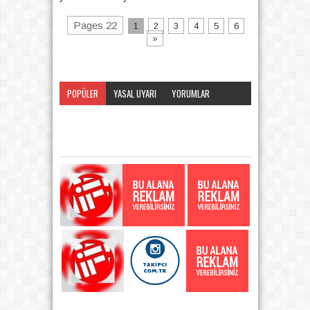
Pages 22
1
2
3
4
5
6
»
POPÜLER
YASAL UYARI
YORUMLAR
KATEGORI