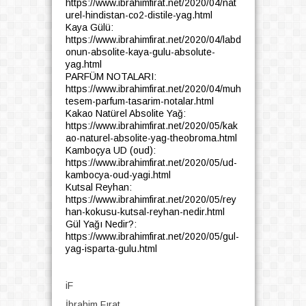
https://www.ibrahimfirat.net/2020/04/nat
urel-hindistan-co2-distile-yag.html
Kaya Gülü:
https://www.ibrahimfirat.net/2020/04/labd
onun-absolite-kaya-gulu-absolute-
yag.html
PARFÜM NOTALARI:
https://www.ibrahimfirat.net/2020/04/muh
tesem-parfum-tasarim-notalar.html
Kakao Natürel Absolite Yağ:
https://www.ibrahimfirat.net/2020/05/kak
ao-naturel-absolite-yag-theobroma.html
Kamboçya UD (oud):
https://www.ibrahimfirat.net/2020/05/ud-
kambocya-oud-yagi.html
Kutsal Reyhan:
https://www.ibrahimfirat.net/2020/05/rey
han-kokusu-kutsal-reyhan-nedir.html
Gül Yağı Nedir?:
https://www.ibrahimfirat.net/2020/05/gul-
yag-isparta-gulu.html
iF
İbrahim Fırat