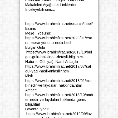
Makaleleri Aşağıdaki Linklerden
İnceleyebilirsiniz..
https://www.ibrahimfirat.net/search/label/
Esans
Meşe Yosunu:
https://www.ibrahimfirat.net/2020/01/esa
ns-mese-yosunu-nedir.html
Bulgar Gülü
https://www.ibrahimfirat.net/2019/10/bul
gar-gulu-hakkinda-detayli-bilgi.html
Naturel Gül yağı Nasıl Anlaşılır:
https://www.ibrahimfirat.net/2017/07/saf-
gul-yagi-nasil-anlasilir.html
Misk:
https://www.ibrahimfirat.net/2018/01/mis
k-nedir-ve-faydalari-hakkinda.html
Amber:
https://www.ibrahimfirat.net/2018/10/amb
er-nedir-ve-faydalari-hakkinda-genis-
bilgi.html
Lavanta yağı:
https://www.ibrahimfirat.net/2019/09/lav