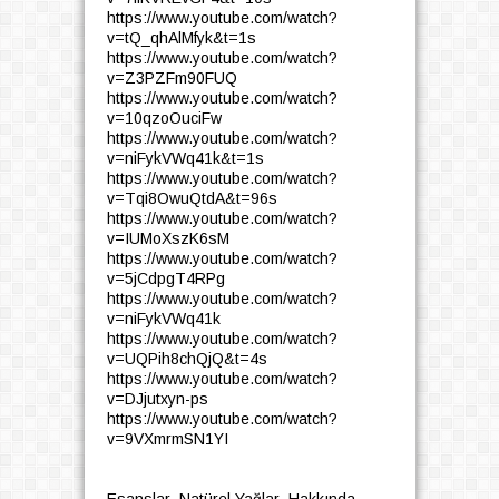
https://www.youtube.com/watch?
v=tQ_qhAlMfyk&t=1s
https://www.youtube.com/watch?
v=Z3PZFm90FUQ
https://www.youtube.com/watch?
v=10qzoOuciFw
https://www.youtube.com/watch?
v=niFykVWq41k&t=1s
https://www.youtube.com/watch?
v=Tqi8OwuQtdA&t=96s
https://www.youtube.com/watch?
v=IUMoXszK6sM
https://www.youtube.com/watch?
v=5jCdpgT4RPg
https://www.youtube.com/watch?
v=niFykVWq41k
https://www.youtube.com/watch?
v=UQPih8chQjQ&t=4s
https://www.youtube.com/watch?
v=DJjutxyn-ps
https://www.youtube.com/watch?
v=9VXmrmSN1YI
Esanslar Natürel Yağlar Hakkında