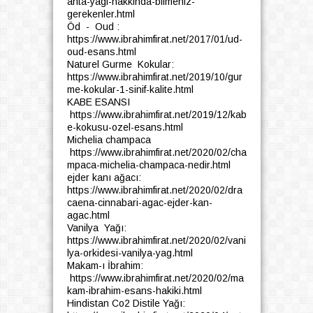
anta-yagi-hakkinda-bilmeniz-
gerekenler.html
Öd - Oud :
https://www.ibrahimfirat.net/2017/01/ud-
oud-esans.html
Naturel Gurme Kokular:
https://www.ibrahimfirat.net/2019/10/gur
me-kokular-1-sinif-kalite.html
KABE ESANSI
https://www.ibrahimfirat.net/2019/12/kab
e-kokusu-ozel-esans.html
Michelia champaca
https://www.ibrahimfirat.net/2020/02/cha
mpaca-michelia-champaca-nedir.html
ejder kanı ağacı:
https://www.ibrahimfirat.net/2020/02/dra
caena-cinnabari-agac-ejder-kan-
agac.html
Vanilya Yağı:
https://www.ibrahimfirat.net/2020/02/vani
lya-orkidesi-vanilya-yag.html
Makam-ı İbrahim:
https://www.ibrahimfirat.net/2020/02/ma
kam-ibrahim-esans-hakiki.html
Hindistan Co2 Distile Yağı: