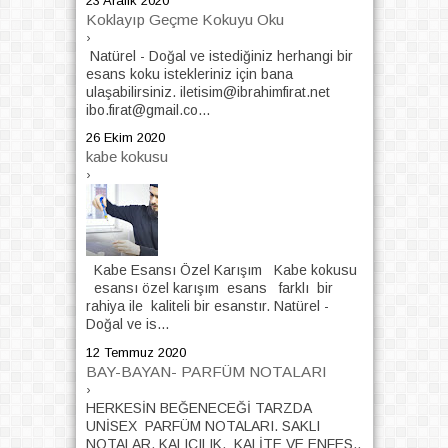
23 Aralık 2020
Koklayıp Geçme Kokuyu Oku
›
Natürel - Doğal ve istediğiniz herhangi bir
esans koku istekleriniz için bana
ulaşabilirsiniz. iletisim@ibrahimfirat.net
ibo.firat@gmail.co...
26 Ekim 2020
kabe kokusu
›
Kabe Esansı Özel Karışım Kabe kokusu
esansı özel karışım esans farklı bir
rahiya ile kaliteli bir esanstır. Natürel -
Doğal ve is...
12 Temmuz 2020
BAY-BAYAN- PARFÜM NOTALARI
›
HERKESİN BEĞENECEĞİ TARZDA
UNİSEX PARFÜM NOTALARI. SAKLI
NOTALAR. KALICILIK, KALİTE VE ENFES..