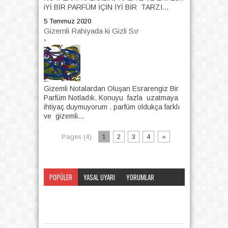
iYİ BİR PARFÜM İÇİN İYİ BİR TARZI...
5 Temmuz 2020
Gizemli Rahiyada ki Gizli Sır
›
Gizemli Notalardan Oluşan Esrarengiz Bir
Parfüm Notladık. Konuyu fazla uzatmaya
ihtiyaç duymuyorum . parfüm oldukça farklı
ve gizemli...
Pages (4)
1
2
3
4
»
POPÜLER
YASAL UYARI
YORUMLAR
KATEGORI