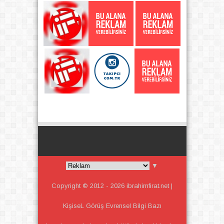
▼
Copyright © 2012 -
2026
ibrahimfirat.net |
KişiseL Görüş Evrensel Bilgi
Bazı