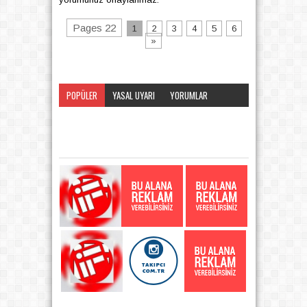
Pages 22
1
2
3
4
5
6
»
POPÜLER
YASAL UYARI
YORUMLAR
KATEGORI