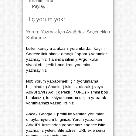
İbrahim Fırat
Paylaş
Hiç yorum yok:
Yorum Yazmak İçin Aşağıdaki Seçenekleri
Kullanınız
Lütfen konuyla alakasız yorumlardan kaçının.
Sadece link almak amaçlı ( spam ) yorumlar
yazmayınız. ( anında silinir ). Argo, küfür,
siyasi vb. içerik barındıran yorumlar
yazmayınız.
Not: Yorum yapabilmek için (yorumlama
biçiminden) Anonim ( isimsiz olarak ) veya
Adı/URL'yi ( Adı ( gerekli ) / URL ( kısmını boş
bırakınız ), fonksiyonlarından seçim yaparak
yorumlarınızı yazabilirsiniz.
Ancak Google + profili ile yapılan yorumları
onaylamıyorum bilginize. Yorum yaparken
Adı/URL kısmından yaparsanız sadece isim
yazmanız yeterli. Site adresi, URL eklerseniz
yorumunuz onaylanmaz.