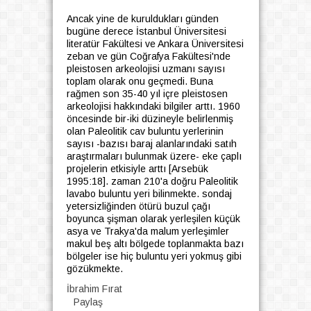
Ancak yine de kuruldukları günden
bugüne derece İstanbul Üniversitesi
literatür Fakültesi ve Ankara Üniversitesi
zeban ve gün Coğrafya Fakültesi'nde
pleistosen arkeolojisi uzmanı sayısı
toplam olarak onu geçmedi. Buna
rağmen son 35-40 yıl içre pleistosen
arkeolojisi hakkındaki bilgiler arttı. 1960
öncesinde bir-iki düzineyle belirlenmiş
olan Paleolitik cav buluntu yerlerinin
sayısı -bazısı baraj alanlarındaki satıh
araştırmaları bulunmak üzere- eke çaplı
projelerin etkisiyle arttı [Arsebük
1995:18]. zaman 210'a doğru Paleolitik
lavabo buluntu yeri bilinmekte. sondaj
yetersizliğinden ötürü buzul çağı
boyunca şişman olarak yerleşilen küçük
asya ve Trakya'da malum yerleşimler
makul beş altı bölgede toplanmakta bazı
bölgeler ise hiç buluntu yeri yokmuş gibi
gözükmekte.
İbrahim Fırat
Paylaş