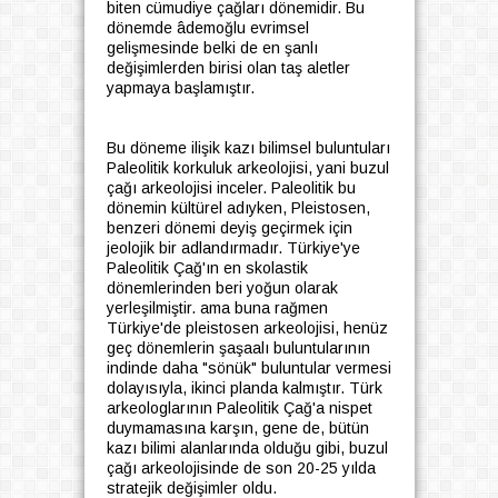
biten cümudiye çağları dönemidir. Bu
dönemde âdemoğlu evrimsel
gelişmesinde belki de en şanlı
değişimlerden birisi olan taş aletler
yapmaya başlamıştır.
Bu döneme ilişik kazı bilimsel buluntuları
Paleolitik korkuluk arkeolojisi, yani buzul
çağı arkeolojisi inceler. Paleolitik bu
dönemin kültürel adıyken, Pleistosen,
benzeri dönemi deyiş geçirmek için
jeolojik bir adlandırmadır. Türkiye'ye
Paleolitik Çağ'ın en skolastik
dönemlerinden beri yoğun olarak
yerleşilmiştir. ama buna rağmen
Türkiye'de pleistosen arkeolojisi, henüz
geç dönemlerin şaşaalı buluntularının
indinde daha "sönük" buluntular vermesi
dolayısıyla, ikinci planda kalmıştır. Türk
arkeologlarının Paleolitik Çağ'a nispet
duymamasına karşın, gene de, bütün
kazı bilimi alanlarında olduğu gibi, buzul
çağı arkeolojisinde de son 20-25 yılda
stratejik değişimler oldu.