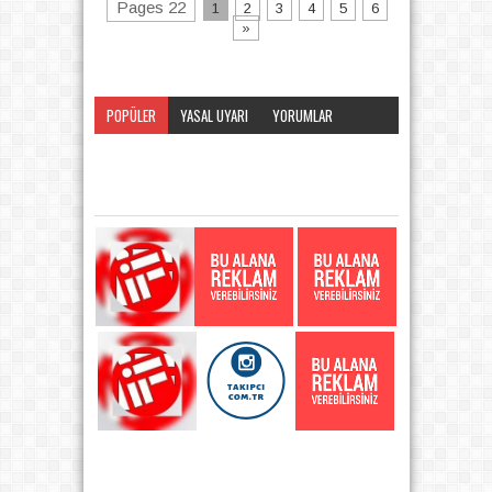
Pages 22
1
2
3
4
5
6
»
POPÜLER
YASAL UYARI
YORUMLAR
KATEGORI