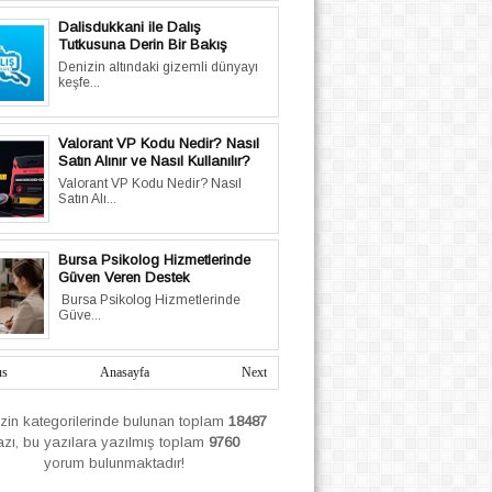
Dalisdukkani ile Dalış
Tutkusuna Derin Bir Bakış
Denizin altındaki gizemli dünyayı
keşfe...
Valorant VP Kodu Nedir? Nasıl
Satın Alınır ve Nasıl Kullanılır?
Valorant VP Kodu Nedir? Nasıl
Satın Alı...
Bursa Psikolog Hizmetlerinde
Güven Veren Destek
Bursa Psikolog Hizmetlerinde
Güve...
us
Anasayfa
Next
izin
kategorilerinde bulunan toplam
18487
azı, bu yazılara yazılmış
toplam
9760
yorum bulunmaktadır!