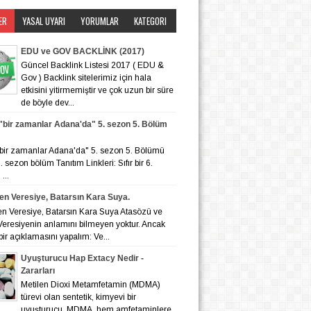
ER
YASAL UYARI
YORUMLAR
KATEGORI
EDU ve GOV BACKLİNK (2017)
Güncel Backlink Listesi 2017 ( EDU &
Gov ) Backlink sitelerimiz için hala
etkisini yitirmemiştir ve çok uzun bir süre
de böyle dev...
r "bir zamanlar Adana'da" 5. sezon 5. Bölüm
r "bir zamanlar Adana'da" 5. sezon 5. Bölümü
 6. sezon bölüm Tanıtım Linkleri: Sıfır bir 6.
...
en Veresiye, Batarsın Kara Suya.
en Veresiye, Batarsın Kara Suya Atasözü ve
eresiyenin anlamını bilmeyen yoktur. Ancak
bir açıklamasını yapalım: Ve...
Uyuşturucu Hap Extacy Nedir -
Zararları
Metilen Dioxi Metamfetamin (MDMA)
türevi olan sentetik, kimyevi bir
uyuşturucu. MDMA, hem amfetaminlere