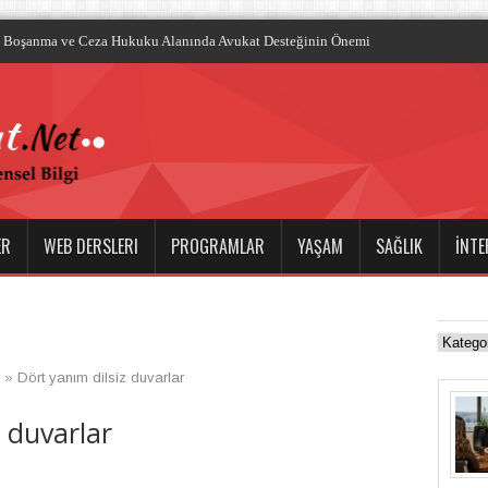
ile
ER
WEB DERSLERI
PROGRAMLAR
YAŞAM
SAĞLIK
İNTE
»
Dört yanım dilsiz duvarlar
z duvarlar