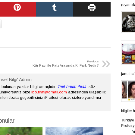
(uyarıcı
»
Previous
Kâr Payı ile Faiz Arasında Ki Fark Nedir?
jamaica'n
nsel Bilgi' Admin
Telif hakkı ihlali
bulunan yazılar bilgi amaçlıdır.
söz
şünüyorsanız bize
ibo.firat@gmail.com
adresinden ulaşabilir.
mle irtibata geçebilirsiniz
iF
ailesi olarak sizlere yarıdımcı
bilgiler
onular
Türkiye
Profesy
Yurt ge