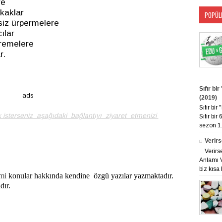
re
kaklar
POPÜL
iz ürpermelere
ılar
tremelere
r.
Sıfır bi
ads
(2019)
Sıfır bi
 isterseniz aşağıdaki bağlantıyı ziyaret etmenizi
Sıfır bir
sezon 1. 
Verirs
Verirs
Anlamı V
biz kısa 
mi
konular hakkında kendine özgü yazılar yazmaktadır.
dır.