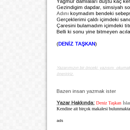
Yağmur damlaları düştü kaç ke
Gezindigim dapdar, simsiyah so
Adını
koymadım bendeki sebeps
Gerçeklerimi çaldı içimdeki sanc
Çaresini bulamadım içimdeki ti
Belli ki sonu yine bitmeyen acıla
(
DENİZ TAŞKAN
)
Yazarımızın bir önceki yazısını okumak
öneriririz.
Bazen insan yazmak ister
Yazar Hakkında:
Deniz Taşkan
İsla
Kendine ait birçok makalesi bulunmakta
ads