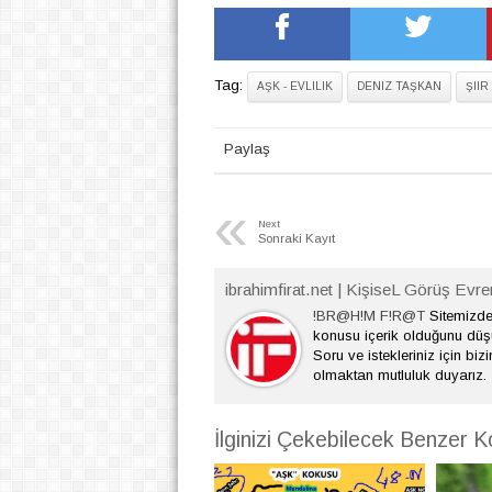
Tag:
AŞK - EVLILIK
DENIZ TAŞKAN
ŞIIR
Paylaş
«
Next
Sonraki Kayıt
ibrahimfirat.net | KişiseL Görüş Evre
!BR@H!M F!R@T
Sitemizde 
konusu içerik olduğunu dü
Soru ve istekleriniz için bizi
olmaktan mutluluk duyarız.
İlginizi Çekebilecek Benzer K