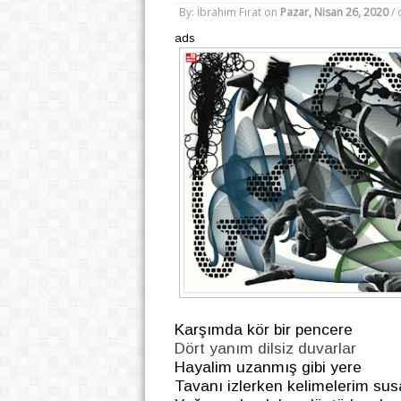
By: İbrahim Fırat
on
Pazar, Nisan 26, 2020
/
ads
Karşımda kör bir pencere
Dört yanım dilsiz duvarlar
Hayalim uzanmış gibi yere
Tavanı izlerken kelimelerim sus