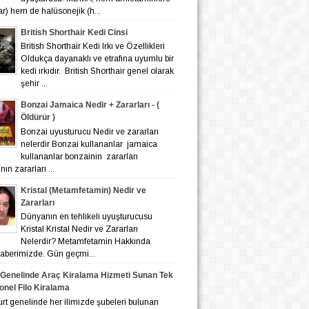
lar) hem de halüsonejik (h...
British Shorthair Kedi Cinsi
British Shorthair Kedi Irkı ve Özellikleri
Oldukça dayanaklı ve etrafına uyumlu bir
kedi ırkıdır. British Shorthair genel olarak
şehir ...
Bonzai Jamaica Nedir + Zararları - (
Öldürür )
Bonzai uyusturucu Nedir ve zararları
nelerdir Bonzai kullananlar jamaica
kullananlar bonzainin zararları
ın zararları ...
Kristal (Metamfetamin) Nedir ve
Zararları
Dünyanın en tehlikeli uyuşturucusu
Kristal Kristal Nedir ve Zararları
Nelerdir? Metamfetamin Hakkında
 haberimizde. Gün geçmi...
 Genelinde Araç Kiralama Hizmeti Sunan Tek
onel Filo Kiralama
nelinde her ilimizde şubeleri bulunan