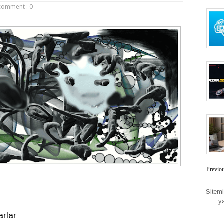
comment : 0
Previo
Sitem
y
arlar