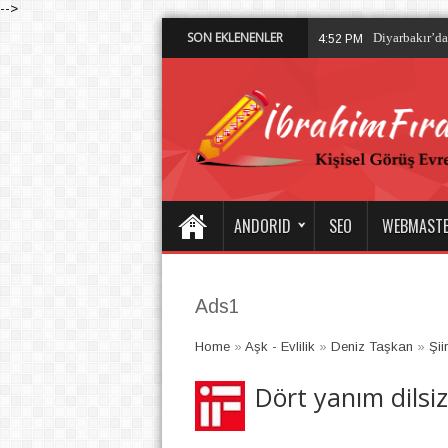
-->
SON EKLENENLER
Dalisdukkani 
2:28 PM
ANDORID
SEO
WEBMAST
Ads1
Home
»
Aşk - Evlilik
»
Deniz Taşkan
»
Şiir
Dört yanım dilsi