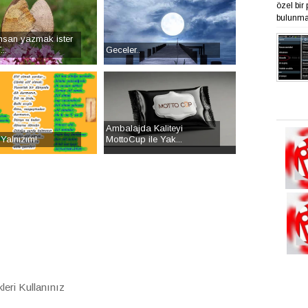
özel bir
bulunmak
nsan yazmak ister
..
Geceler..
Ambalajda Kaliteyi
i Yalnızım!
MottoCup ile Yak...
eri Kullanınız