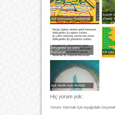
Bazen i
Aşk Kokusunu Notalamak
(Deniz T.
Hoşgeldin ya şehri
Ramazan
Elif Gib
Aşk dedik Aşkı Bulduk
Hiç yorum yok:
Yorum Yazmak İçin Aşağıdaki Seçenekl