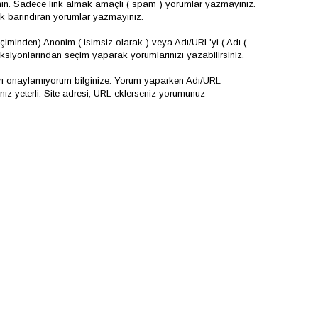
nın. Sadece link almak amaçlı ( spam ) yorumlar yazmayınız.
çerik barındıran yorumlar yazmayınız.
iminden) Anonim ( isimsiz olarak ) veya Adı/URL'yi ( Adı (
onksiyonlarından seçim yaparak yorumlarınızı yazabilirsiniz.
arı onaylamıyorum bilginize. Yorum yaparken Adı/URL
 yeterli. Site adresi, URL eklerseniz yorumunuz