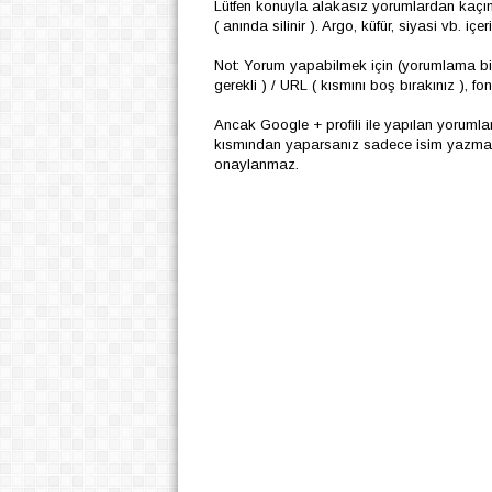
Lütfen konuyla alakasız yorumlardan kaçı
( anında silinir ). Argo, küfür, siyasi vb. i
Not: Yorum yapabilmek için (yorumlama biç
gerekli ) / URL ( kısmını boş bırakınız ), f
Ancak Google + profili ile yapılan yoruml
kısmından yaparsanız sadece isim yazmanız
onaylanmaz.