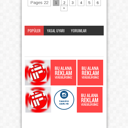
Pages 22
1
2
3
4
5
6
»
POPÜLER
YASAL UYARI
YORUMLAR
KATEGORI