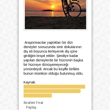
Araştırmacılar yaptıkları bir dizi
deneyler sonucunda sinir dokularının
diş eti boyunca ilerleyerek diş içine
girdiğini tespit ettiler. Şimdiye kadar
yapılan deneylerde bir hücrenin başka
bir hücreye dönüşemeyeceği
yönündeydi. Ancak bu keşifle birlikte
bunun mümkün olduğu bulunmuş oldu.
Kaynak:
http://news.sciencemag.org/biology/201
4/07/unexpected-stem-cell-factories-
found-inside-teeth
İbrahim Fırat
Paylaş