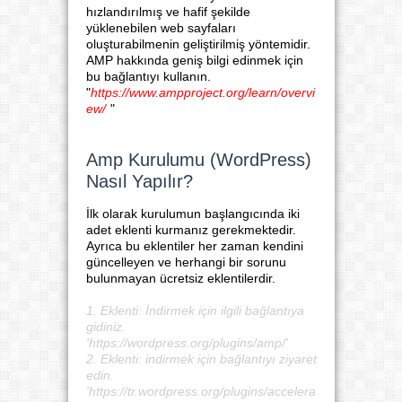
hızlandırılmış ve hafif şekilde
yüklenebilen web sayfaları
oluşturabilmenin geliştirilmiş yöntemidir.
AMP hakkında geniş bilgi edinmek için
bu bağlantıyı kullanın.
"
https://www.ampproject.org/learn/overvi
ew/
"
Amp Kurulumu (WordPress)
Nasıl Yapılır?
İlk olarak kurulumun başlangıcında iki
adet eklenti kurmanız gerekmektedir.
Ayrıca bu eklentiler her zaman kendini
güncelleyen ve herhangi bir sorunu
bulunmayan ücretsiz eklentilerdir.
1. Eklenti: İndirmek için ilgili bağlantıya
gidiniz.
'https://wordpress.org/plugins/amp/'
2. Eklenti: indirmek için bağlantıyı ziyaret
edin.
'https://tr.wordpress.org/plugins/accelera