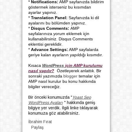
*
Notifications:
AMP sayfanızda bildirim
göstermek isterseniz bu kısımdan
ayarlar yapınız.
*
Translation Panel:
Sayfanızda ki dil
ayalarını bu bölümden yapınız.
*
Disqus Comments:
AMP
sayfalarınıza yorum eklemek için
kullanabilirsiniz. Disqus Comments
eklentisi gereklidir.
*
Advance Settings:
AMP sayfalarda
geriye kalan ayarların yapıldığı kısımdır.
Kısaca
WordPress
için AMP kurulumu
nasıl yapılır?
Özetleyerek anlattık. Bir
sonraki yazımızda
blogger
temalar için
AMP nasıl kurulur bu konu hakkında
bilgiler vereceğiz.
Bir önceki konumuzda "
Yoast Seo
WordPress Ayaları
" hakkında geniş
bilgiye yer verdik. İlgili linke tıklayarak
konumuza göz atabilirsiniz.
İbrahim Fırat
Paylaş