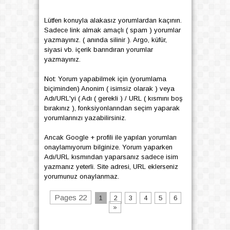
Lütfen konuyla alakasız yorumlardan kaçının.
Sadece link almak amaçlı ( spam ) yorumlar
yazmayınız. ( anında silinir ). Argo, küfür,
siyasi vb. içerik barındıran yorumlar
yazmayınız.
Not: Yorum yapabilmek için (yorumlama
biçiminden) Anonim ( isimsiz olarak ) veya
Adı/URL'yi ( Adı ( gerekli ) / URL ( kısmını boş
bırakınız ), fonksiyonlarından seçim yaparak
yorumlarınızı yazabilirsiniz.
Ancak Google + profili ile yapılan yorumları
onaylamıyorum bilginize. Yorum yaparken
Adı/URL kısmından yaparsanız sadece isim
yazmanız yeterli. Site adresi, URL eklerseniz
yorumunuz onaylanmaz.
Pages 22
1
2
3
4
5
6
»