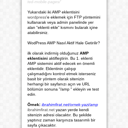
ted-mobile-pages/'
Yukarıdaki iki AMP eklentisini
wordpress
'e eklemek için FTP yöntemini
kullanarak veya admin panelinde yer
alan "eklenti ekle" kısmını bularak içine
atabilirsiniz.
WodPress AMP Nasıl Aktif Hale Getirilir?
ilk olarak indirmiş olduğunuz
AMP
eklentisini
aktifleştirin. Bu 1. eklenti
AMP sistemini aktif edecek en önemli
eklentidir. Eklentinin çalışıp
çalışmadığını kontrol etmek isterseniz
basit bir yöntem olarak sitenizin
herhangi bir sayfanızı açın ve URL
bölümün sonuna "/amp " ekleyin ve test
edin.
Örnek:
ibrahimfirat.net/ornek-yazi/amp
ibrahimfirat.net
yazan yerde kendi
sitenizin adresi olacaktır. Bu şekilde
yaptınız zaman karşınıza tasarımlı bir
sayfa çıkacaktır.