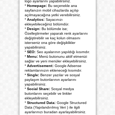
logo ayarlarını yapabilirsiniz.
*
Homepage:
Bu seçenekle ana
sayfanızın mobil cihazlarda açılıp
açılmayacağına yetki verebilirsiniz.
*
Analytics:
Sayacınızı
ekleyebileceğiniz bölümdür.
*
Design:
Bu bölümde ise;
Özelleştirmeler yaparak renk ayarlarını
değiştirebilir ve kaç kolun olmasını
isterseniz ona göre değişiklikler
yapabilirsiniz.
*
SEO:
Seo ayalarının yapıldığı kısımdır.
*
Menu:
Menü butonunu aktif etmenizi
sağlar ve yeni menüler ekleyebilirsiniz.
*
Advertisement:
Google Adsense
reklamlarınızın ekleneceği kısımdır.
*
Single:
Benzer yazılar ve sosyal
paylaşım butonlarının ayarlarını
yapabilirsiniz.
*
Social Share:
Sosyal medya
butonlarını seçebilir ve linkler
ekleyebilirsiniz.
*
Structured Data:
Google Structured
Data (Yapılandırılmış Veri ) ile ilgili
ayarlarınızı buradan ayarlayabilirsiniz.