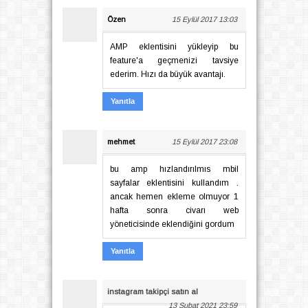
Özen
15 Eylül 2017 13:03
AMP eklentisini yükleyip bu
feature'a geçmenizi tavsiye
ederim. Hızı da büyük avantajı.
Yanıtla
mehmet
15 Eylül 2017 23:08
bu amp hızlandırılmıs mbil
sayfalar eklentisini kullandım .
ancak hemen ekleme olmuyor 1
hafta sonra civarı web
yöneticisinde eklendiğini gordum
Yanıtla
instagram takipçi satın al
13 Şubat 2021 23:59