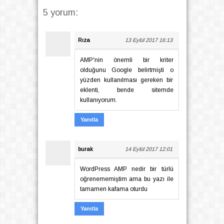
5 yorum:
Rıza
13 Eylül 2017 16:13
AMP'nin önemli bir kriter
olduğunu Google belirtmişti o
yüzden kullanılması gereken bir
eklenti, bende sitemde
kullanıyorum.
Yanıtla
burak
14 Eylül 2017 12:01
WordPress AMP nedir bir türlü
oğrenememiştim ama bu yazı ile
tamamen kafama oturdu
Yanıtla