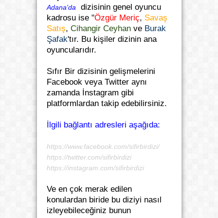
dizisinin genel oyuncu
Adana'da
kadrosu ise "
Özgür Meriç
,
Savaş
Satış
,
Cihangir Ceyhan
ve
Burak
Şafak
'tır. Bu kişiler dizinin ana
oyuncularıdır.
Sıfır Bir dizisinin gelişmelerini
Facebook veya Twitter aynı
zamanda İnstagram gibi
platformlardan takip edebilirsiniz.
İlgili bağlantı adresleri aşağıda:
https://www.facebook.com/sifirbirdizi/
https://twitter.com/sifirbirdizi
https://instagram.com/sifirbirdizi
Ve en çok merak edilen
konulardan biride bu diziyi nasıl
izleyebileceğiniz bunun