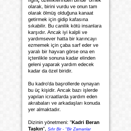
İlginç özelliklerinden biride örnek
olarak, birini vurdu ve onun tam
olarak ölmüş olduğuna kanaat
getirmek için gidip kafasına
sıkabilir. Bu canilik kötü insanlara
karşıdır. Ancak iyi kalpli ve
yardımsever hatta bir karıncayı
ezmemek için çaba sarf eder ve
yaralı bir hayvan görse ona en
içtenlikle sonuna kadar elinden
geleni yaparak yardım edecek
kadar da özel biridir.
Bu kadro'da başrollerde oynayan
bu üç kişidir. Ancak bazı işlerde
yapılan icraatlarda yardım eden
akrabaları ve arkadaşları konuda
yer almaktadır.
Dizinin yönetmeni: "
Kadri Beran
Taşkın
",
Sıfır Bir - ''Bir Zamanlar