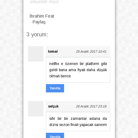
izleyebilir miyiz
İbrahim Fırat
Paylaş
3 yorum:
kemal
25 Aralık 2017 10:41
netflix e özenen bir platform gibi
geldi bana ama fiyatı daha düşük
olmalı bence
Yanıtla
selçuk
26 Aralık 2017 23:18
sıfır bir bir zamanlar adana da
dizisi sezon finali yapacak sanırım
Yanıtla