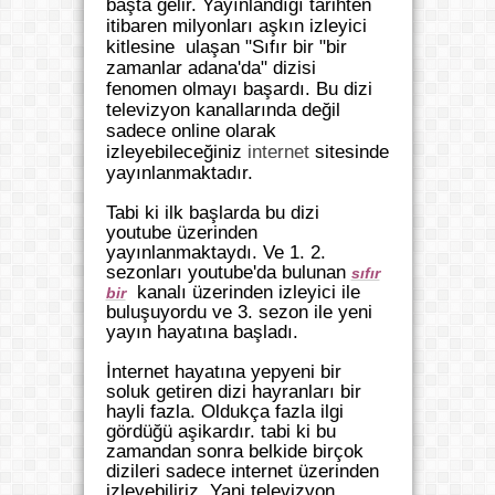
başta gelir. Yayınlandığı tarihten
itibaren milyonları aşkın izleyici
kitlesine ulaşan "
Sıfır bir "bir
zamanlar adana'da" dizisi
fenomen olmayı başardı. Bu dizi
televizyon kanallarında değil
sadece online olarak
izleyebileceğiniz
internet
sitesinde
yayınlanmaktadır.
Tabi ki ilk başlarda bu dizi
youtube üzerinden
yayınlanmaktaydı. Ve 1. 2.
sezonları youtube'da bulunan
sıfır
kanalı üzerinden izleyici ile
bir
buluşuyordu ve 3. sezon ile yeni
yayın hayatına başladı.
İnternet hayatına yepyeni bir
soluk getiren dizi hayranları bir
hayli fazla. Oldukça fazla ilgi
gördüğü aşikardır. tabi ki bu
zamandan sonra belkide birçok
dizileri sadece internet üzerinden
izleyebiliriz. Yani televizyon