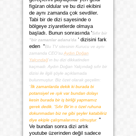
figüran oldular ve bu dizi ekibini
de aynı zamanda çok sevdiler.
Tabi bir de dizi sayesinde o
bölgeye ziyaretlerde olmaya
başladı. Bunun sonrasında '
Sıfır bir
' dizisini fark
"bir zamanlar adana'da
eden "
Blu TV sitesinin Kurucu ve aynı
zamanda CEO'su
Aydın Doğan
Yalçındağ
'ın bu dizi dikkatinden
kaçmadı. Aydın Doğan Yalçındağ sıfır bir
dizisi ile ilgili şöyle açıklamada
bulunmuştur. Biz özet olarak geçelim:
“
İlk zamanlarda dekik ki burada bi
potansiyel ve ışık var bundan dolayı
kesin burada bir iş birliği yapmamız
gerek dedik. ‘Sıfır Bir'in o özel ruhuna
dokunmadan biz ne gibi şeyler katabiliriz
"
diye ekiple çalışmalarımız olmuştur
.
Ve bundan sonra dizi artık
youtube üzerinden değil sadece