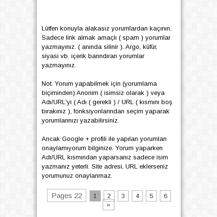
Lütfen konuyla alakasız yorumlardan kaçının.
Sadece link almak amaçlı ( spam ) yorumlar
yazmayınız. ( anında silinir ). Argo, küfür,
siyasi vb. içerik barındıran yorumlar
yazmayınız.
Not: Yorum yapabilmek için (yorumlama
biçiminden) Anonim ( isimsiz olarak ) veya
Adı/URL'yi ( Adı ( gerekli ) / URL ( kısmını boş
bırakınız ), fonksiyonlarından seçim yaparak
yorumlarınızı yazabilirsiniz.
Ancak Google + profili ile yapılan yorumları
onaylamıyorum bilginize. Yorum yaparken
Adı/URL kısmından yaparsanız sadece isim
yazmanız yeterli. Site adresi, URL eklerseniz
yorumunuz onaylanmaz.
Pages 22
1
2
3
4
5
6
»