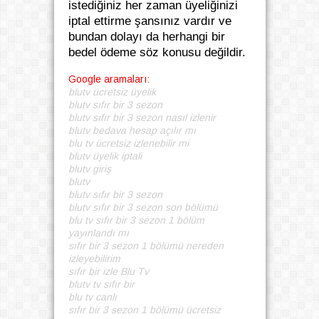
istediğiniz her zaman üyeliğinizi
iptal ettirme şansınız vardır ve
bundan dolayı da herhangi bir
bedel ödeme söz konusu değildir.
Google aramaları:
blutv ücretsiz üyelik
blutv sıfır bir 3 sezon
blutv sıfır bir 3 sezon nasıl izlenir
blutv bedava hesap açılır mı
blu tv ücretsiz izlenebilir mi
blutv üyelik iptali
blutv giriş
blutv
blutv sıfır bir 3 sezon
blutv sıfır bir 3 sezon son bölümü
blu tv sıfır bir 3 sezon 1 bölüm
yayınlandı mı
sıfır bir 3 sezon 1 bölümü nereden
izleyebilirim
sıfır bir izle Blu Tv
blutv tv sıfır bir
blu tv canlı
sıfır bir 3 sezon 1 bölümü ücretsiz