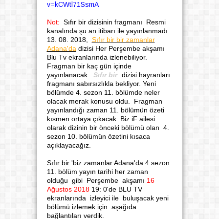
v=kCWtl71SsmA
Not:
Sıfır bir dizisinin fragmanı Resmi
kanalında şu an itibarı ile yayınlanmadı.
13. 08. 2018,
Sıfır bir bir zamanlar
Adana'da
dizisi Her Perşembe akşamı
Blu Tv ekranlarında izlenebiliyor.
Fragman bir kaç gün içinde
yayınlanacak.
Sıfır bir
dizisi hayranları
fragmanı sabırsızlıkla bekliyor. Yeni
bölümde 4. sezon 11. bölümde neler
olacak merak konusu oldu. Fragman
yayınlandığı zaman 11. bölümün özeti
kısmen ortaya çıkacak. Biz iF ailesi
olarak dizinin bir önceki bölümü olan 4.
sezon 10. bölümün özetini kısaca
açıklayacağız.
Sıfır bir 'biz zamanlar Adana'da 4 sezon
11. bölüm yayın tarihi her zaman
olduğu gibi Perşembe akşamı
16
Ağustos 2018
19: 0'de BLU TV
ekranlarında izleyici ile buluşacak yeni
bölümü izlemek için aşağıda
bağlantıları verdik.