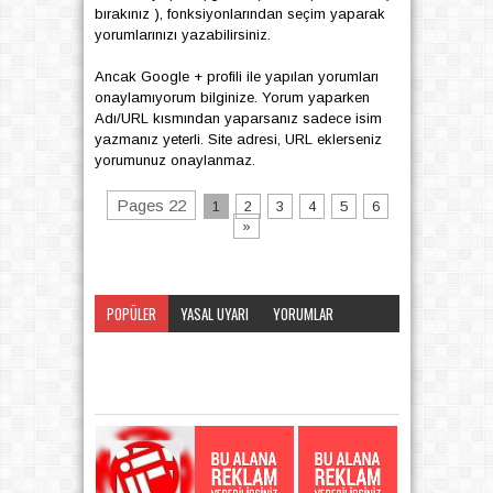
bırakınız ), fonksiyonlarından seçim yaparak
yorumlarınızı yazabilirsiniz.
Ancak Google + profili ile yapılan yorumları
onaylamıyorum bilginize. Yorum yaparken
Adı/URL kısmından yaparsanız sadece isim
yazmanız yeterli. Site adresi, URL eklerseniz
yorumunuz onaylanmaz.
Pages 22
1
2
3
4
5
6
»
POPÜLER
YASAL UYARI
YORUMLAR
KATEGORI