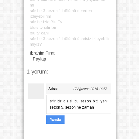
mı
sıfır bir 3 sezon 1 bölümü nereden
izleyebilirim
sıfır bir izle Blu Tv
blutv tv sıfır bir
blu tv canlı
sıfır bir 3 sezon 1 bölümü ücretsiz izleyebilir
miyiz?
İbrahim Fırat
Paylaş
1 yorum:
Adsız
17 Ağustos 2018 16:58
sıfır bir dizisi bu sezon bitti yeni
sezon 5. sezon ne zaman
Yanıtla