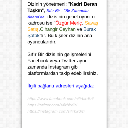
Dizinin yönetmeni: "
Kadri Beran
Taşkın
",
Sıfır Bir - ''Bir Zamanlar
dizisinin genel oyuncu
Adana'da
kadrosu ise "
Özgür Meriç
,
Savaş
Satış
,
Cihangir Ceyhan
ve
Burak
Şafak
'tır. Bu kişiler dizinin ana
oyuncularıdır.
Sıfır Bir dizisinin gelişmelerini
Facebook veya Twitter aynı
zamanda İnstagram gibi
platformlardan takip edebilirsiniz.
İlgili bağlantı adresleri aşağıda:
https://www.facebook.com/sifirbirdizi/
https://twitter.com/sifirbirdizi
https://instagram.com/sifirbirdizi