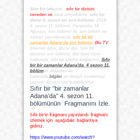
Sıfır bir izle
mek,
sıfır bir dizisini
nereden ve
nasıl izleyebilirim,
sıfır bir
dizisi 4. sezon en son bölümü
, 2018
4. sezon 11. bölümü, Perşembe 16
Ağustos son bölümü ile, son bölüm ne
zaman yayınlanacak,
sıfır bir bir
zamanlar Adana'da son bölümü
.
Blu TV
,
İnternet dizisi, Blu tv dizi, Sıfır bir
dizisinin son bölümü, dizi özeti özeti
hakkında, sıfır bir izleme bağlantısı,
Sıfır
bir bir zamanlar Adana'da 4 sezon 11.
bölüm
ün detayları ve
hakkında
bilgiler
ve detaylı incelemeyi
yazının devamında bulabilirsiniz.
Sıfır bir "bir zamanlar
Adana'da" 4. sezon 11.
bölümünün Fragmanını İzle.
Sıfır bir'in fragmanı yayınlandı fragmanı
izlemek için aşağıdaki bağlantıya
gidiniz.
https://www.youtube.com/watch?