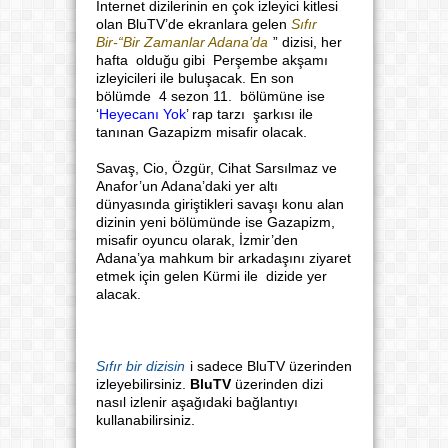
İnternet dizilerinin en çok izleyici kitlesi
olan BluTV’de ekranlara gelen
Sıfır
Bir-“Bir Zamanlar Adana’da
” dizisi, her
hafta olduğu gibi Perşembe akşamı
izleyicileri ile buluşacak. En son
bölümde 4 sezon 11. bölümüne ise
‘
Heyecanı Yok
’ rap tarzı şarkısı ile
tanınan Gazapizm misafir olacak.
Savaş, Cio, Özgür, Cihat Sarsılmaz ve
Anafor’un Adana’daki yer altı
dünyasında giriştikleri savaşı konu alan
dizinin yeni bölümünde ise Gazapizm,
misafir oyuncu olarak, İzmir’den
Adana’ya mahkum bir arkadaşını ziyaret
etmek için gelen Kürmi ile dizide yer
alacak.
Sıfır bir dizisin
i sadece BluTV üzerinden
izleyebilirsiniz.
BluTV
üzerinden dizi
nasıl izlenir aşağıdaki bağlantıyı
kullanabilirsiniz.