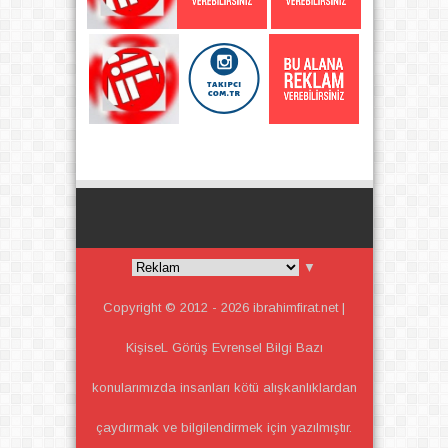
▼
Copyright © 2012 -
2026
ibrahimfirat.net |
KişiseL Görüş Evrensel Bilgi
Bazı
konularımızda insanları kötü alışkanlıklardan
çaydırmak ve bilgilendirmek için yazılmıştır.