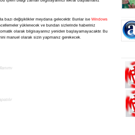
u işlem bittiği zaman bilgisayarınızı tekrar başlatmanız
da bazı değişiklikler meydana gelecektir. Bunlar ise
Windows
cellemeler yüklenecek ve bundan sizlerinde haberiniz
tomatik olarak bilgisayarınız yeniden başlayamayacaktır. Bu
emini manuel olarak sizin yapmanız gerekecek.
llanımı
patılır