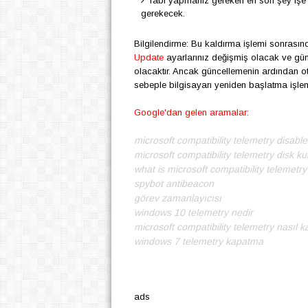
Tabi yapmanız gereken en son şey işe b
gerekecek.
Bilgilendirme: Bu kaldırma işlemi sonrasın
Update
ayarlarınız değişmiş olacak ve gün
olacaktır. Ancak güncellemenin ardından o
sebeple bilgisayarı yeniden başlatma işl
Google'dan gelen aramalar:
microsoft compatibility telemetry disable
microsoft compatibility telemetry disk ku
what is microsoft compatibility telemetry
spybot antibeacon
görev zamanlayıcısı
windows 10 telemetry nedir
microsoft compatibility telemetry nasıl ka
windows 7 telemetry kapatma
ads