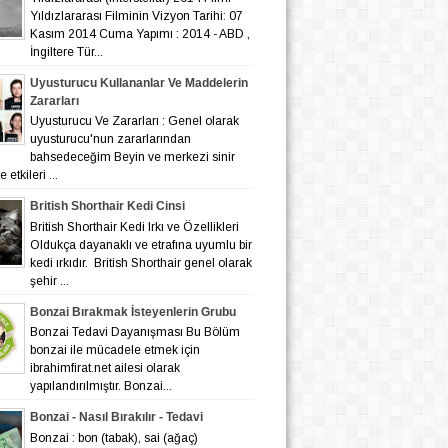
Yıldızlararası Filminin Vizyon Tarihi: 07
Kasım 2014 Cuma Yapımı : 2014 - ABD ,
İngiltere Tür...
Uyusturucu Kullananlar Ve Maddelerin
Zararları
Uyusturucu Ve Zararları : Genel olarak
uyusturucu'nun zararlarından
bahsedeceğim Beyin ve merkezi sinir
 etkileri ...
British Shorthair Kedi Cinsi
British Shorthair Kedi Irkı ve Özellikleri
Oldukça dayanaklı ve etrafına uyumlu bir
kedi ırkıdır. British Shorthair genel olarak
şehir ...
Bonzai Bırakmak İsteyenlerin Grubu
Bonzai Tedavi Dayanışması Bu Bölüm
bonzai ile mücadele etmek için
ibrahimfirat.net ailesi olarak
yapılandırılmıştır. Bonzai...
Bonzai - Nasıl Bırakılır - Tedavi
Bonzai : bon (tabak), sai (ağaç)