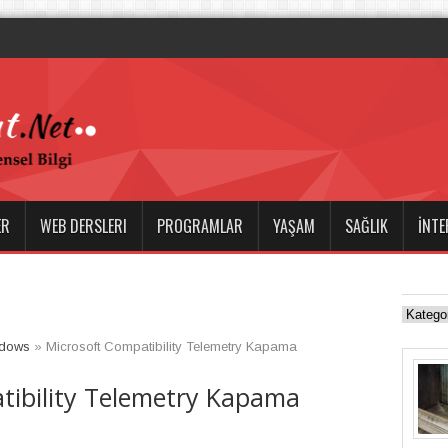
a Boşanma ve Ceza Hukuku A
ER
WEB DERSLERI
PROGRAMLAR
YAŞAM
SAĞLIK
İNTE
dows
»
Microsoft Compatibility Telemetry Kapama
tibility Telemetry Kapama