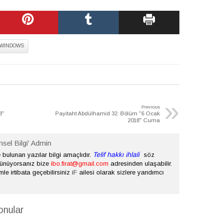
WINDOWS
»
Previous
8"
Payitaht Abdülhamid 32. Bölüm "6 Ocak
2018" Cuma
nsel Bilgi' Admin
Telif hakkı ihlali
bulunan yazılar bilgi amaçlıdır.
söz
şünüyorsanız bize
ibo.firat@gmail.com
adresinden ulaşabilir.
mle irtibata geçebilirsiniz
iF
ailesi olarak sizlere yarıdımcı
onular