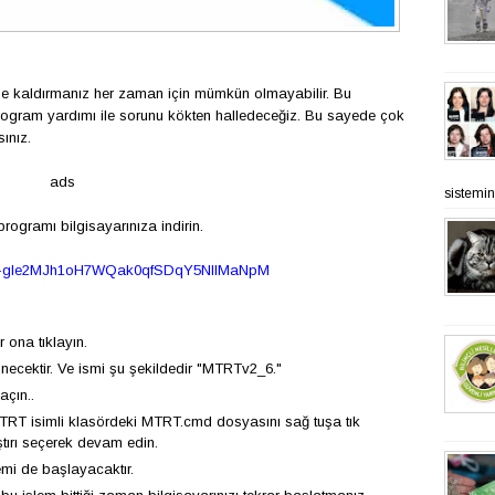
lde kaldırmanız her zaman için mümkün olmayabilir. Bu
rogram yardımı ile sorunu kökten halledeceğiz. Bu sayede çok
ınız.
ads
sistemine
rogramı bilgisayarınıza indirin.
K_j-gle2MJh1oH7WQak0qfSDqY5NIIMaNpM
r ona tıklayın.
inecektir. Ve ismi şu şekildedir "MTRTv2_6."
çın..
RT isimli klasördeki MTRT.cmd dosyasını sağ tuşa tık
tırı seçerek devam edin.
mi de başlayacaktır.