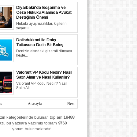
Diyarbakır’da Boşanma ve
Ceza Hukuku Alanında Avukat
Desteğinin Önemi
Hukuki uyuşmazlıklar, kişilerin
yaşamın...
Dalisdukkani ile Dalış
Tutkusuna Derin Bir Bakış
Denizin altındaki gizemli dünyayı
keşfe...
Valorant VP Kodu Nedir? Nasıl
Satın Alınır ve Nasıl Kullanılır?
Valorant VP Kodu Nedir? Nasıl
Satın Alı...
us
Anasayfa
Next
izin
kategorilerinde bulunan toplam
18488
azı, bu yazılara yazılmış
toplam
9760
yorum bulunmaktadır!