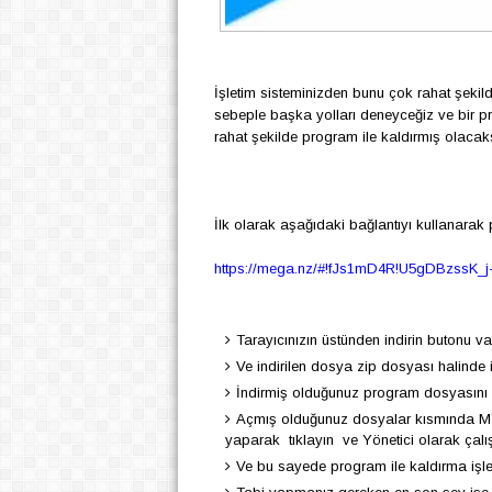
İşletim sisteminizden bunu çok rahat şeki
sebeple başka yolları deneyceğiz ve bir p
rahat şekilde program ile kaldırmış olacaks
İlk olarak aşağıdaki bağlantıyı kullanarak p
https://mega.nz/#!fJs1mD4R!U5gDBzss
Tarayıcınızın üstünden indirin butonu va
Ve indirilen dosya zip dosyası halinde 
İndirmiş olduğunuz program dosyasını a
Açmış olduğunuz dosyalar kısmında MT
yaparak tıklayın ve Yönetici olarak çalış
Ve bu sayede program ile kaldırma işle