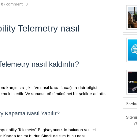
18
/
comment : 0
lity Telemetry nasıl
elemetry nasıl kaldırılır?
 soru karşımıza çıktı. Ve nasıl kapatılacağına dair bilgisi
mek istedik. Ve sorunun çözümünü net bir şekilde anlattık.
Previo
ry Kapama Nasıl Yapılır?
Sitem
y
tibility Telemetry" Bilgisayarınızda bulunan verileri
ir. Kısaca tanımı budur. Şimdi gelelim bunu nasıl