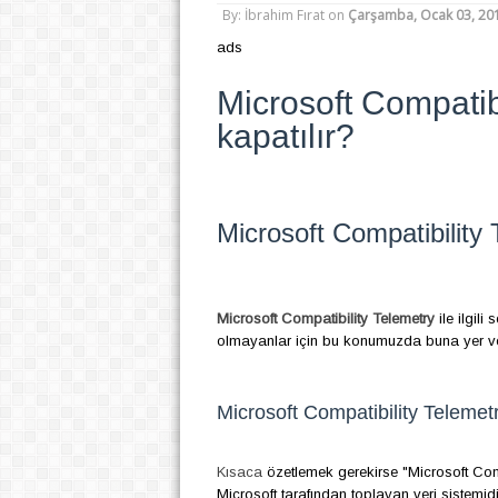
By: İbrahim Fırat
on
Çarşamba, Ocak 03, 20
ads
Microsoft Compatibi
kapatılır?
Microsoft Compatibility T
Microsoft Compatibility Telemetry
ile ilgili
olmayanlar için bu konumuzda buna yer ver
Microsoft Compatibility Telemet
Kısaca
özetlemek gerekirse "Microsoft Compa
Microsoft tarafından toplayan veri sistemid