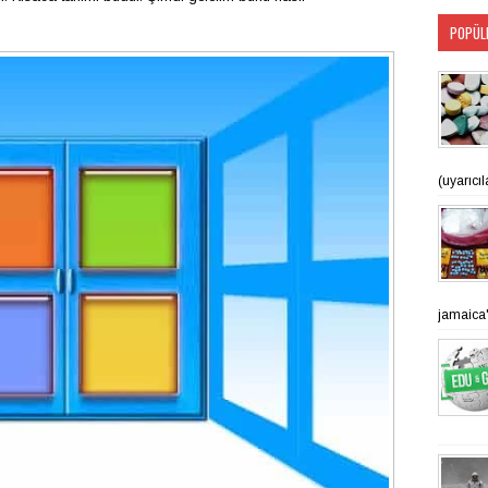
POPÜL
(uyarıcı
jamaica'n