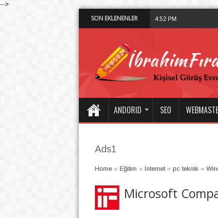
-->
SON EKLENENLER
Diyarbakır’d
4:52 PM
ANDORID
SEO
WEBMAST
Ads1
Home
»
Eğitim
»
İnternet
»
pc teknik
»
Win
Microsoft Compa