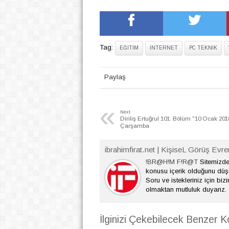
Tag:
EĞITIM
İNTERNET
PC TEKNIK
Paylaş
«
Next
Diriliş Ertuğrul 101. Bölüm "10 Ocak 201
Çarşamba
ibrahimfirat.net | KişiseL Görüş Evre
!BR@H!M F!R@T
Sitemizde 
konusu içerik olduğunu dü
Soru ve istekleriniz için bizi
olmaktan mutluluk duyarız.
İlginizi Çekebilecek Benzer K