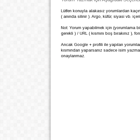
Lütfen konuyla alakasız yorumlardan kaçı
( anında silinir ). Argo, küfür, siyasi vb. i
Not: Yorum yapabilmek için (yorumlama biç
gerekli ) / URL ( kısmını boş bırakınız ), f
Ancak Google + profili ile yapılan yoruml
kısmından yaparsanız sadece isim yazmanız
onaylanmaz.