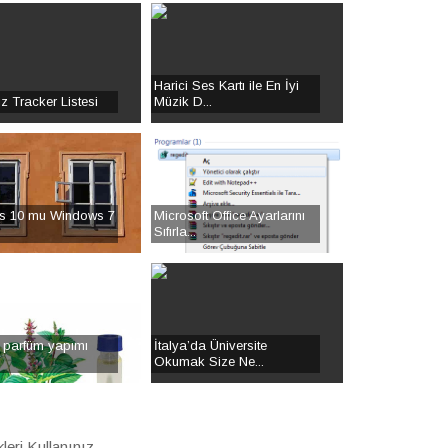
Harici Ses Kartı ile En İyi
ız Tracker Listesi
Müzik D...
s 10 mu Windows 7
Microsoft Office Ayarlarını
Sıfırla...
parfüm yapımı
İtalya’da Üniversite
Okumak Size Ne...
eri Kullanınız