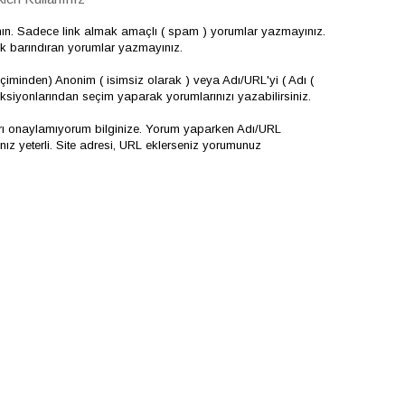
nın. Sadece link almak amaçlı ( spam ) yorumlar yazmayınız.
çerik barındıran yorumlar yazmayınız.
iminden) Anonim ( isimsiz olarak ) veya Adı/URL'yi ( Adı (
onksiyonlarından seçim yaparak yorumlarınızı yazabilirsiniz.
arı onaylamıyorum bilginize. Yorum yaparken Adı/URL
 yeterli. Site adresi, URL eklerseniz yorumunuz