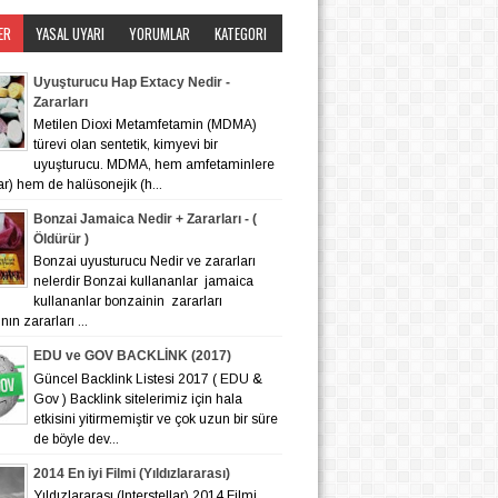
ER
YASAL UYARI
YORUMLAR
KATEGORI
Uyuşturucu Hap Extacy Nedir -
Zararları
Metilen Dioxi Metamfetamin (MDMA)
türevi olan sentetik, kimyevi bir
uyuşturucu. MDMA, hem amfetaminlere
lar) hem de halüsonejik (h...
Bonzai Jamaica Nedir + Zararları - (
Öldürür )
Bonzai uyusturucu Nedir ve zararları
nelerdir Bonzai kullananlar jamaica
kullananlar bonzainin zararları
ın zararları ...
EDU ve GOV BACKLİNK (2017)
Güncel Backlink Listesi 2017 ( EDU &
Gov ) Backlink sitelerimiz için hala
etkisini yitirmemiştir ve çok uzun bir süre
de böyle dev...
2014 En iyi Filmi (Yıldızlararası)
Yıldızlararası (Interstellar) 2014 Filmi