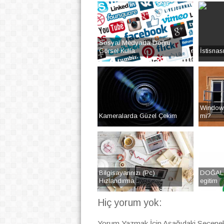
Sosyal Medyada Doğru
Görsel Kulla...
İstisnas
Window
Kameralarda Güzel Çekim
mi?
Bilgisayarınızı (Pc)
DOĞAL 
Hızlandırma ...
egitim
Hiç yorum yok:
Yorum Yazmak İçin Aşağıdaki Seçenekl