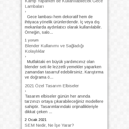
Kamp Yaparken de Kullanılabilecek Gece
Lambaları
›
Gece lambası hem dekoratif hem de
ihtiyaca yönelik ürünlerdendir. İç veya dış
mekanlarda aydınlatıcı olarak kullanılabilir.
Örneğin, salo...
1 yorum
Blender Kullanımı ve Sağladığı
Kolaylıklar
›
Mutfaktaki en büyük yardımcınız olan
blender seti ile lezzetli yemekler yaparken
zamandan tasarruf edebilirsiniz. Karıştırma
ve doğrama ö...
2021 Özel Tasarım Elbiseler
›
Tasarım elbiseler günün her anında
tarzınızı ortaya çıkarabileceğiniz modellere
sahiptir. Tasarımlarındaki orijinallikleriyle
dikkat çeken ...
2 Ocak 2021
SEM Nedir, Ne İşe Yarar?