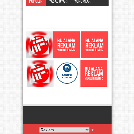
POPÜLER
YASAL UYARI
YORUMLAR
KATEGORI
▼