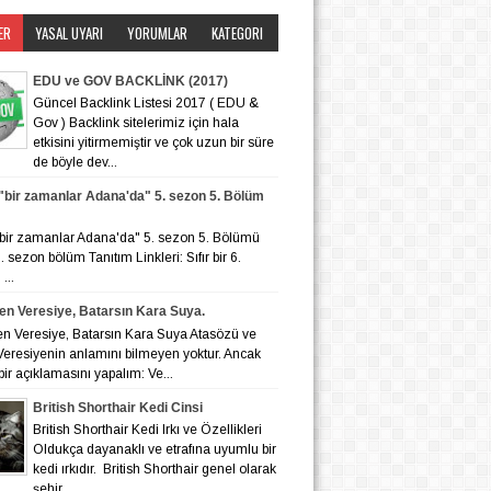
ER
YASAL UYARI
YORUMLAR
KATEGORI
EDU ve GOV BACKLİNK (2017)
Güncel Backlink Listesi 2017 ( EDU &
Gov ) Backlink sitelerimiz için hala
etkisini yitirmemiştir ve çok uzun bir süre
de böyle dev...
r "bir zamanlar Adana'da" 5. sezon 5. Bölüm
r "bir zamanlar Adana'da" 5. sezon 5. Bölümü
 6. sezon bölüm Tanıtım Linkleri: Sıfır bir 6.
...
en Veresiye, Batarsın Kara Suya.
en Veresiye, Batarsın Kara Suya Atasözü ve
eresiyenin anlamını bilmeyen yoktur. Ancak
bir açıklamasını yapalım: Ve...
British Shorthair Kedi Cinsi
British Shorthair Kedi Irkı ve Özellikleri
Oldukça dayanaklı ve etrafına uyumlu bir
kedi ırkıdır. British Shorthair genel olarak
şehir ...