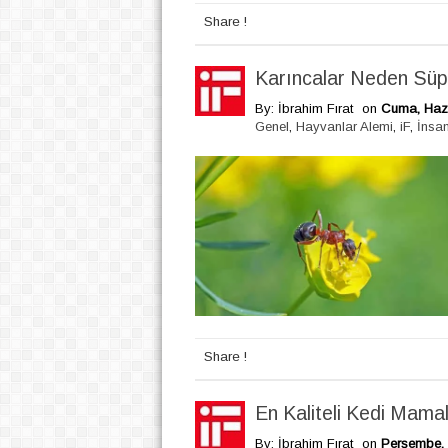
Share !
Karıncalar Neden Süp
By: İbrahim Fırat
on
Cuma, Hazi
Genel
,
Hayvanlar Alemi
,
iF
,
İnsa
Share !
En Kaliteli Kedi Mamal
By: İbrahim Fırat
on
Perşembe, 