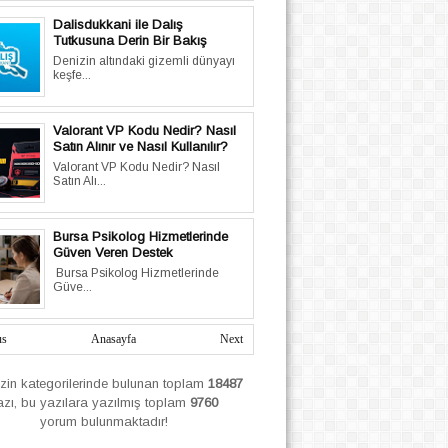
Dalisdukkani ile Dalış
Tutkusuna Derin Bir Bakış
Denizin altındaki gizemli dünyayı
keşfe...
Valorant VP Kodu Nedir? Nasıl
Satın Alınır ve Nasıl Kullanılır?
Valorant VP Kodu Nedir? Nasıl
Satın Alı...
Bursa Psikolog Hizmetlerinde
Güven Veren Destek
Bursa Psikolog Hizmetlerinde
Güve...
us
Anasayfa
Next
izin
kategorilerinde bulunan toplam
18487
azı, bu yazılara yazılmış
toplam
9760
yorum bulunmaktadır!