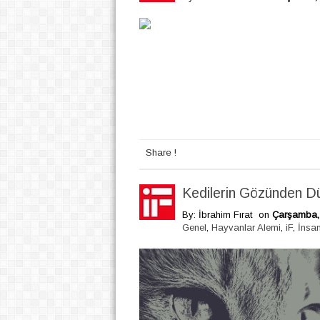
Share !
Kedilerin Gözünden D
By: İbrahim Fırat
on
Çarşamba, 
Genel
,
Hayvanlar Alemi
,
iF
,
İnsa