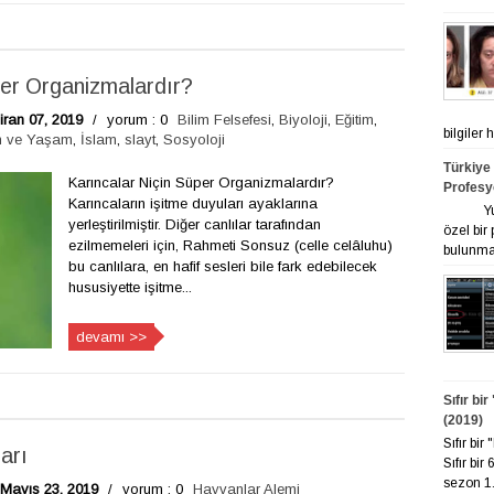
er Organizmalardır?
ran 07, 2019
/
yorum : 0
Bilim Felsefesi
,
Biyoloji
,
Eğitim
,
bilgiler
n ve Yaşam
,
İslam
,
slayt
,
Sosyoloji
Türkiye
Karıncalar Niçin Süper Organizmalardır?
Profesy
Karıncaların işitme duyuları ayaklarına
Yurt ge
yerleştirilmiştir. Diğer canlılar tarafından
özel bir
ezilmemeleri için, Rahmeti Sonsuz (celle celâluhu)
bulunmak
bu canlılara, en hafif sesleri bile fark edebilecek
hususiyette işitme...
devamı >>
Sıfır bi
(2019)
Sıfır bi
arı
Sıfır bir
sezon 1. 
Mayıs 23, 2019
/
yorum : 0
Hayvanlar Alemi