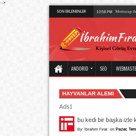
-->
SON EKLENENLER
Mottocup ile
10:58 PM
ANDORID
SEO
WEBMAST
HAYVANLAR ALEMI
Ads1
bu kedi bir başka izle
By: İbrahim Fırat
on
Pazar, Tem