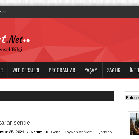
 çevre dostu ve yenilikçi tek kulla
ER
WEB DERSLERI
PROGRAMLAR
YAŞAM
SAĞLIK
İNTE
 karar sende
muz 25, 2021
/
yorum : 0
Genel
,
Hayvanlar Alemi
,
iF
,
Video