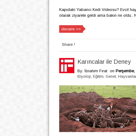
Kapıdaki Yabancı Kedi Videosu? Evcil hayv
olarak ziyarete geldi ama bakın ne oldu.. No
devamı >>
Share !
Karıncalar ile Deney
By: İbrahim Fırat
on
Perşembe, 
Biyoloji
,
Eğitim
,
Genel
,
Hayvanlar