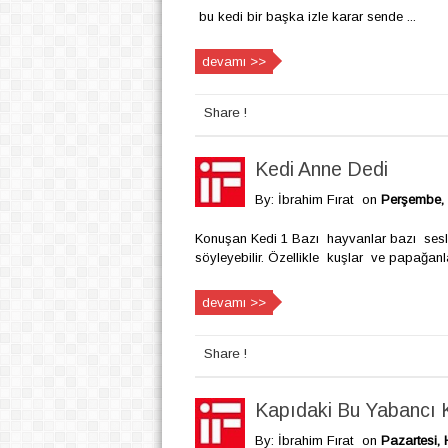
bu kedi bir başka izle karar sende ...
devamı >>
Share !
Kedi Anne Dedi
By: İbrahim Fırat
on
Perşembe,
Konuşan Kedi 1 Bazı hayvanlar bazı sesler
söyleyebilir. Özellikle kuşlar ve papağan
devamı >>
Share !
Kapıdaki Bu Yabancı 
By: İbrahim Fırat
on
Pazartesi, 