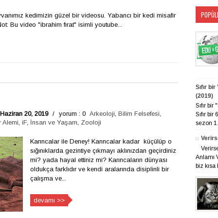
POPÜL
anımız kedimizin güzel bir videosu. Yabancı bir kedi misafir
t: Bu video "ibrahim fırat" isimli youtube...
Sıfır bi
(2019)
Sıfır bi
Haziran 20, 2019
/
yorum : 0
Arkeoloji
,
Bilim Felsefesi
,
Sıfır bir
 Alemi
,
iF
,
İnsan ve Yaşam
,
Zooloji
sezon 1. 
Verirs
Karıncalar ile Deney! Karıncalar kadar küçülüp o
Verirs
sığınıklarda gezintiye çıkmayı aklınızdan geçirdiniz
Anlamı V
mi? yada hayal ettiniz mi? Karıncaların dünyası
biz kısa 
oldukça farklıdır ve kendi aralarında disiplinli bir
çalışma ve...
devamı >>