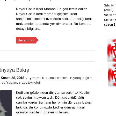
Sıfır bi
Royal Canin Kedi Maması En çok tercih edilen
(2019)
Royal Canin kedi maması çeşitleri, kedi
Sıfır bi
sahiplerinin internet üzerinden sıklıkla aradığı kedi
Sıfır bir
malzemeleri arasında yer almaktadır. Bu konuda
sezon 1. 
detaylı bilgilere...
devamı >>
ünyaya Bakış
Kasım 28, 2018
/
yorum : 0
Bilim Felsefesi
,
Biyoloji
,
Eğitim
,
n ve Yaşam
,
slayt
,
teknoloji
Kedilerin gözlerinden dünyamızı bakmak Kediler
çok sevimli hayvanlardır. Dünyada türlü türlü
canlılar vardır. Bunların her birinin dünyaya bakışı
farklıdır. Bu konumuzda kediler dünyayı nasıl
görüyor. Kedilerin gözlerinin temeli...