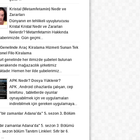
Kristal (Metamfetamin) Nedir ve
Zararları
Dünyanın en tehlikeli uyuşturucusu
Kristal Kristal Nedir ve Zararları
Nelerdir? Metamfetamin Hakkında
 haberimizde. Gün geçmi...
 Genelinde Araç Kiralama Hizmeti Sunan Tek
onel Filo Kiralama
nelinde her ilimizde şubeleri bulunan
 perakende mağazacılık şirketimiz
tadır. Hemen her ilde şubelerimiz...
APK Nedir? Dosya Yüklenir?
APK , Android cihazlarda çalışan, cep
telefonu , tabletlerde oyunlar
oynayabilmek için ve uygulamaları
indirebilmek için gereken uygulamaya...
r "bir zamanlar Adana'da" 5. sezon 3. Bölüm
r "bir zamanlar Adana'da" 5. sezon 3. Bölümü
 6. sezon bölüm Tanıtım Linkleri: Sıfır bir 6.
...