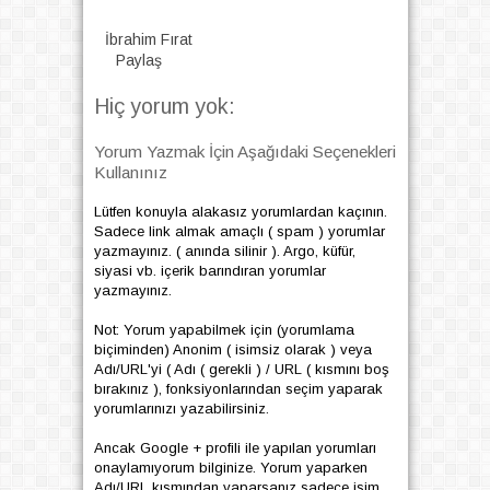
İbrahim Fırat
Paylaş
Hiç yorum yok:
Yorum Yazmak İçin Aşağıdaki Seçenekleri
Kullanınız
Lütfen konuyla alakasız yorumlardan kaçının.
Sadece link almak amaçlı ( spam ) yorumlar
yazmayınız. ( anında silinir ). Argo, küfür,
siyasi vb. içerik barındıran yorumlar
yazmayınız.
Not: Yorum yapabilmek için (yorumlama
biçiminden) Anonim ( isimsiz olarak ) veya
Adı/URL'yi ( Adı ( gerekli ) / URL ( kısmını boş
bırakınız ), fonksiyonlarından seçim yaparak
yorumlarınızı yazabilirsiniz.
Ancak Google + profili ile yapılan yorumları
onaylamıyorum bilginize. Yorum yaparken
Adı/URL kısmından yaparsanız sadece isim