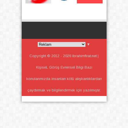
▼
Copyright © 2012 -
2026
ibrahimfirat.net |
KişiseL Görüş Evrensel Bilgi
Bazı
konularımızda insanları kötü alışkanlıklardan
çaydırmak ve bilgilendirmek için yazılmıştır.