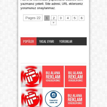
yazmanız yeterli. Site adresi, URL eklerseniz
yorumunuz onaylanmaz.
Pages 22
1
2
3
4
5
6
»
POPÜLER
YASAL UYARI
YORUMLAR
KATEGORI