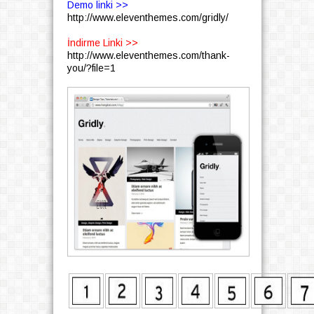
Demo linki >>
http://www.eleventhemes.com/gridly/
İndirme Linki >>
http://www.eleventhemes.com/thank-
you/?file=1