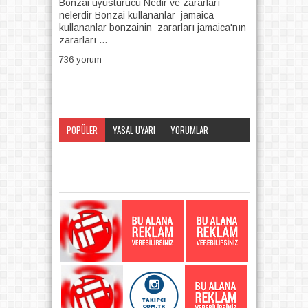
Bonzai uyusturucu Nedir ve zararları
nelerdir Bonzai kullananlar jamaica
kullananlar bonzainin zararları jamaica'nın
zararları ...
736 yorum
POPÜLER
YASAL UYARI
YORUMLAR
KATEGORI