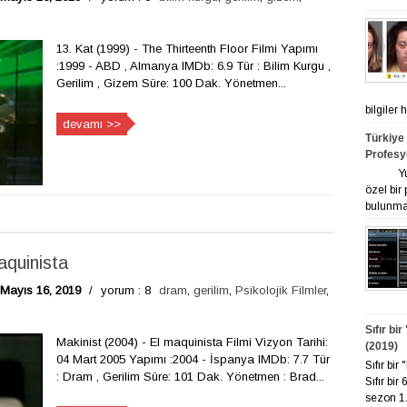
13. Kat (1999) - The Thirteenth Floor Filmi Yapımı
:1999 - ABD , Almanya IMDb: 6.9 Tür : Bilim Kurgu ,
Gerilim , Gizem Süre: 100 Dak. Yönetmen...
bilgiler
devamı >>
Türkiye
Profesy
Yurt ge
özel bir
bulunmak
aquinista
Mayıs 16, 2019
/
yorum : 8
dram
,
gerilim
,
Psikolojik Filmler
,
Sıfır bi
Makinist (2004) - El maquinista Filmi Vizyon Tarihi:
(2019)
04 Mart 2005 Yapımı :2004 - İspanya IMDb: 7.7 Tür
Sıfır bi
: Dram , Gerilim Süre: 101 Dak. Yönetmen : Brad...
Sıfır bir
sezon 1. 