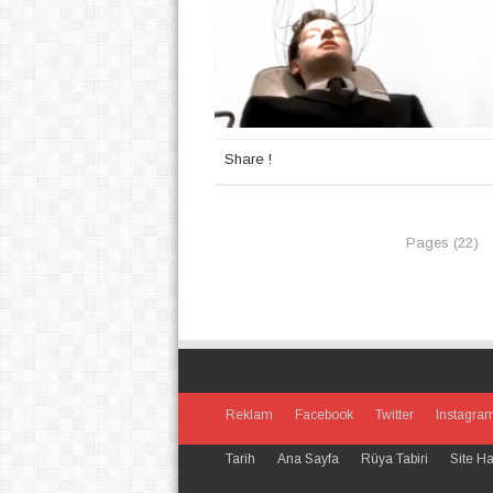
Share !
Pages (22)
Reklam
Facebook
Twitter
Instagra
Tarih
Ana Sayfa
Rüya Tabiri
Site Ha