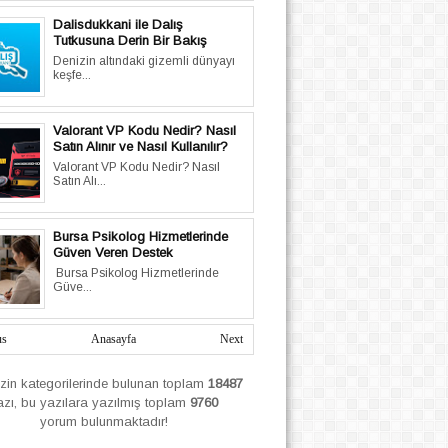
Dalisdukkani ile Dalış
Tutkusuna Derin Bir Bakış
Denizin altındaki gizemli dünyayı
keşfe...
Valorant VP Kodu Nedir? Nasıl
Satın Alınır ve Nasıl Kullanılır?
Valorant VP Kodu Nedir? Nasıl
Satın Alı...
Bursa Psikolog Hizmetlerinde
Güven Veren Destek
Bursa Psikolog Hizmetlerinde
Güve...
us
Anasayfa
Next
izin
kategorilerinde bulunan toplam
18487
azı, bu yazılara yazılmış
toplam
9760
yorum bulunmaktadır!