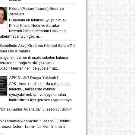
Kristal (Metamfetamin) Nedir ve
Zararları
Dünyanın en tehlikeli uyuşturucusu
Kristal Kristal Nedir ve Zararları
Nelerdir? Metamfetamin Hakkında
 haberimizde. Gün geçmi...
 Genelinde Araç Kiralama Hizmeti Sunan Tek
onel Filo Kiralama
nelinde her ilimizde şubeleri bulunan
 perakende mağazacılık şirketimiz
tadır. Hemen her ilde şubelerimiz...
APK Nedir? Dosya Yüklenir?
APK , Android cihazlarda çalışan, cep
telefonu , tabletlerde oyunlar
oynayabilmek için ve uygulamaları
indirebilmek için gereken uygulamaya...
r "bir zamanlar Adana'da" 5. sezon 3. Bölüm
r "bir zamanlar Adana'da" 5. sezon 3. Bölümü
 6. sezon bölüm Tanıtım Linkleri: Sıfır bir 6.
...