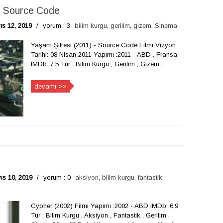
- Source Code
ıs 12, 2019
/
yorum : 3
bilim kurgu
,
gerilim
,
gizem
,
Sinema
Yaşam Şifresi (2011) - Source Code Filmi Vizyon
Tarihi: 08 Nisan 2011 Yapımı :2011 - ABD , Fransa
IMDb: 7.5 Tür : Bilim Kurgu , Gerilim , Gizem...
devamı >>
s 10, 2019
/
yorum : 0
aksiyon
,
bilim kurgu
,
fantastik
,
Cypher (2002) Filmi Yapımı :2002 - ABD IMDb: 6.9
Tür : Bilim Kurgu , Aksiyon , Fantastik , Gerilim ,