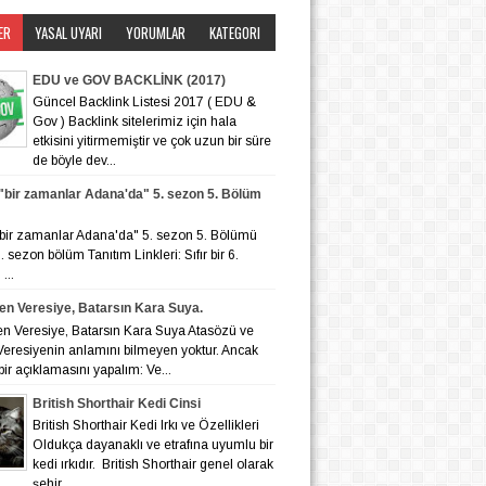
ER
YASAL UYARI
YORUMLAR
KATEGORI
EDU ve GOV BACKLİNK (2017)
Güncel Backlink Listesi 2017 ( EDU &
Gov ) Backlink sitelerimiz için hala
etkisini yitirmemiştir ve çok uzun bir süre
de böyle dev...
r "bir zamanlar Adana'da" 5. sezon 5. Bölüm
r "bir zamanlar Adana'da" 5. sezon 5. Bölümü
 6. sezon bölüm Tanıtım Linkleri: Sıfır bir 6.
...
en Veresiye, Batarsın Kara Suya.
en Veresiye, Batarsın Kara Suya Atasözü ve
eresiyenin anlamını bilmeyen yoktur. Ancak
bir açıklamasını yapalım: Ve...
British Shorthair Kedi Cinsi
British Shorthair Kedi Irkı ve Özellikleri
Oldukça dayanaklı ve etrafına uyumlu bir
kedi ırkıdır. British Shorthair genel olarak
şehir ...