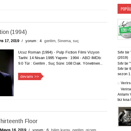
POPÜL
ion (1994)
s 17, 2019
/
yorum : 4
gerilim
,
Sinema
,
suç
Ucuz Roman (1994) - Pulp Fiction Filmi Vizyon
Sıfır bi
Tarihi: 14 Nisan 1995 Yapımı : 1994 - ABD IMDb:
(2019)
9.0 Tür : Gerilim , Suç Süre: 168 Dak. Yönetmen...
Sıfır bi
Sıfır bir
sezon 1. 
devamı >>
Verirs
Verirs
Anlamı V
biz kısa 
hirteenth Floor
Mayıs 16, 2019
/
yorum : 6
bilim kurgu
,
gerilim
,
gizem
,