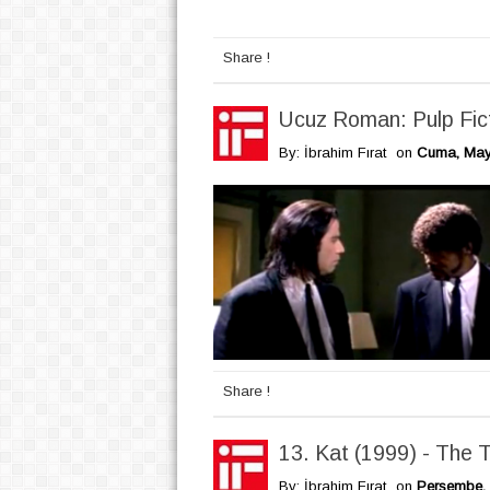
Share !
Ucuz Roman: Pulp Fict
By: İbrahim Fırat
on
Cuma, Mayı
Share !
13. Kat (1999) - The T
By: İbrahim Fırat
on
Perşembe, 