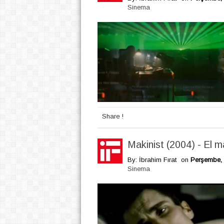
Sinema
Share !
Makinist (2004) - El m
By: İbrahim Fırat
on
Perşembe, 
Sinema