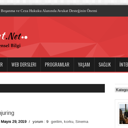
ile Dalış Tu
ER
WEB DERSLERI
PROGRAMLAR
YAŞAM
SAĞLIK
İNTE
juring
Mayıs 29, 2019
/
yorum : 9
gerilim
,
korku
,
Sinema