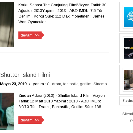
Korku Seansı The Conjuring FilmiVizyon Tarihi: 30
Ağustos 2013Yapımı : 2013 - ABD IMDb: 7.5 Tür :
Gerilim , Korku Süre: 112 Dak. Yönetmen : James
Wan Oyuncular...
devamı >>
Shutter Island Filmi
Mayıs 23, 2019
/
yorum : 8
dram
,
fantastik
,
gerilim
,
Sinema
Zindan Adası (2010) - Shutter Island Filmi Vizyon
Previo
Tarihi: 12 Mart 2010 Yapımı : 2010 - ABD IMDb:
8.0/10 Tür : Dram , Fantastik , Gerilim Süre: 138...
Sitem
y
devamı >>