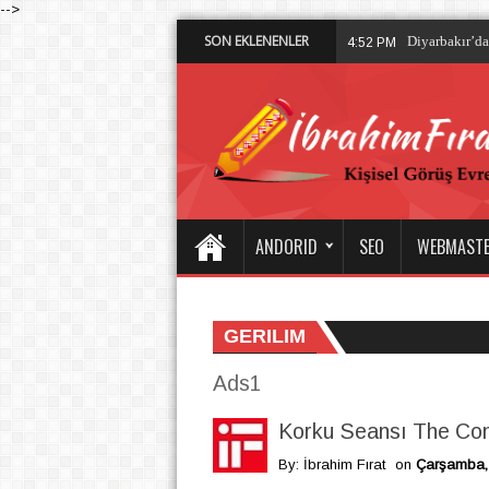
-->
SON EKLENENLER
Dalisdukkani 
2:28 PM
ANDORID
SEO
WEBMAST
GERILIM
Ads1
Korku Seansı The Con
By: İbrahim Fırat
on
Çarşamba, 