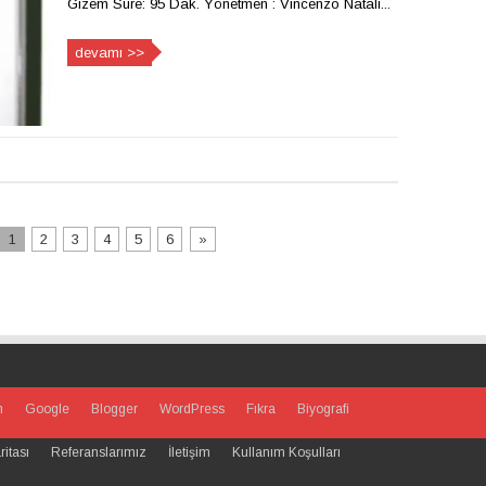
Gizem Süre: 95 Dak. Yönetmen : Vincenzo Natali...
devamı >>
1
2
3
4
5
6
»
m
Google
Blogger
WordPress
Fıkra
Biyografi
ritası
Referanslarımız
İletişim
Kullanım Koşulları