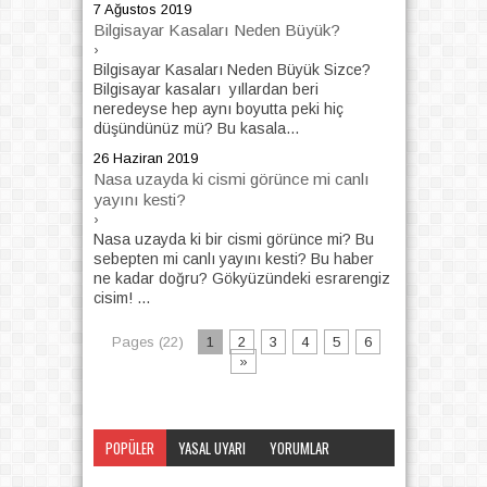
7 Ağustos 2019
Bilgisayar Kasaları Neden Büyük?
›
Bilgisayar Kasaları Neden Büyük Sizce?
Bilgisayar kasaları yıllardan beri
neredeyse hep aynı boyutta peki hiç
düşündünüz mü? Bu kasala...
26 Haziran 2019
Nasa uzayda ki cismi görünce mi canlı
yayını kesti?
›
Nasa uzayda ki bir cismi görünce mi? Bu
sebepten mi canlı yayını kesti? Bu haber
ne kadar doğru? Gökyüzündeki esrarengiz
cisim! ...
Pages (22)
1
2
3
4
5
6
»
POPÜLER
YASAL UYARI
YORUMLAR
KATEGORI