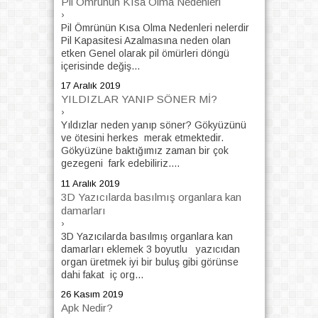
Pil Ömrünün Kısa Olma Nedenleri
›
Pil Ömrünün Kısa Olma Nedenleri nelerdir
Pil Kapasitesi Azalmasına neden olan
etken Genel olarak pil ömürleri döngü
içerisinde değiş...
17 Aralık 2019
YILDIZLAR YANIP SÖNER Mİ?
›
Yıldızlar neden yanıp söner? Gökyüzünü
ve ötesini herkes merak etmektedir.
Gökyüzüne baktığımız zaman bir çok
gezegeni fark edebiliriz....
11 Aralık 2019
3D Yazıcılarda basılmış organlara kan
damarları
›
3D Yazıcılarda basılmış organlara kan
damarları eklemek 3 boyutlu yazıcıdan
organ üretmek iyi bir buluş gibi görünse
dahi fakat iç org...
26 Kasım 2019
Apk Nedir?