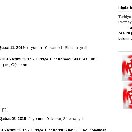
bilgiler
Türkiye
Profesy
Yurt ge
özel bir
bulunmak
Şubat 11, 2019
/
yorum : 0
komedi
,
Sinema
,
yerli
2014 Yapımı :2014 - Türkiye Tür : Komedi Süre: 98 Dak.
gier , Oğuzhan...
lmi
 Şubat 02, 2019
/
yorum : 0
korku
,
Sinema
,
yerli
2014 Yapımı :2014 - Türkiye Tür : Korku Süre: 80 Dak. Yönetmen