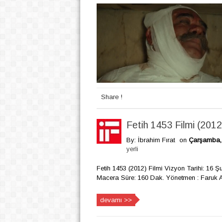
Share !
Fetih 1453 Filmi (2012
By: İbrahim Fırat
on
Çarşamba, 
yerli
Fetih 1453 (2012) Filmi Vizyon Tarihi: 16 Ş
Macera Süre: 160 Dak. Yönetmen : Faruk A
devamı >>