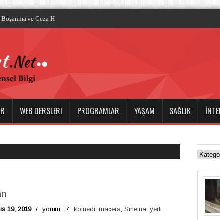
a Boşanma ve Ceza Hukuku Alanında Avukat Desteğ
ER
WEB DERSLERI
PROGRAMLAR
YAŞAM
SAĞLIK
İNTE
an
ıs 19, 2019
/
yorum : 7
komedi
,
macera
,
Sinema
,
yerli