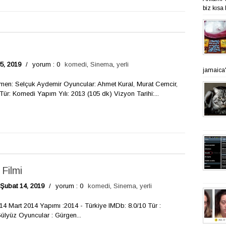
biz kısa 
05, 2019
/
yorum : 0
komedi
,
Sinema
,
yerli
jamaica'n
en: Selçuk Aydemir Oyuncular: Ahmet Kural, Murat Cemcir,
ür: Komedi Yapım Yılı: 2013 (105 dk) Vizyon Tarihi:...
Filmi
Şubat 14, 2019
/
yorum : 0
komedi
,
Sinema
,
yerli
4 Mart 2014 Yapımı :2014 - Türkiye IMDb: 8.0/10 Tür :
lyüz Oyuncular : Gürgen...