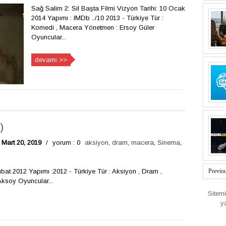
Sağ Salim 2: Sil Başta Filmi Vizyon Tarihi: 10 Ocak
2014 Yapımı : IMDb ../10 2013 - Türkiye Tür :
Komedi , Macera Yönetmen : Ersoy Güler
Oyuncular...
devamı >>
)
Mart 20, 2019
/
yorum : 0
aksiyon
,
dram
,
macera
,
Sinema
,
ubat 2012 Yapımı :2012 - Türkiye Tür : Aksiyon , Dram ,
Previo
ksoy Oyuncular...
Sitem
y