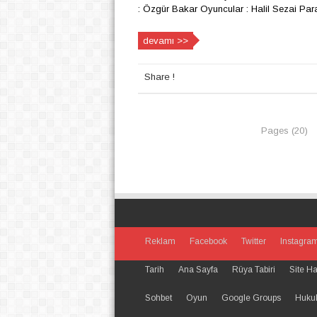
: Özgür Bakar Oyuncular : Halil Sezai Parac
devamı >>
Share !
Pages (20)
Reklam
Facebook
Twitter
Instagra
Tarih
Ana Sayfa
Rüya Tabiri
Site Ha
Sohbet
Oyun
Google Groups
Hukuka