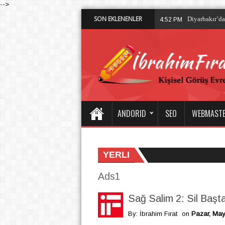
-->
SON EKLENENLER
Diyarbakır’d
4:52 PM
ANDORID
SEO
WEBMAST
YERLI
Ads1
Sağ Salim 2: Sil Başt
By: İbrahim Fırat
on
Pazar, May