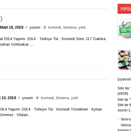
POPÜL
)
Mart 16, 2019
/
yorum : 0
komedi
,
Sinema
,
yerli
at 2014 Yapımı :2014 - Türkiye Tür : Komedi Süre: 117 Dakika.
ahan Gökbakar ,...
(uyarıcı
Sıfır bi
(2019)
 10, 2019
/
yorum : 0
komedi
,
Sinema
,
yerli
Sıfır bi
Sıfır bir
 2014 Yapımı :2014 - Türkiye Tür : Komedi Yönetmen : Ayhan
sezon 1. 
önmez , Vildan...
Verirs
Verirs
Anlamı V