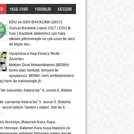
ER
YASAL UYARI
YORUMLAR
KATEGORI
EDU ve GOV BACKLİNK (2017)
Güncel Backlink Listesi 2017 ( EDU &
Gov ) Backlink sitelerimiz için hala
etkisini yitirmemiştir ve çok uzun bir süre
de böyle dev...
Uyuşturucu Hap Extacy Nedir -
Zararları
Metilen Dioxi Metamfetamin (MDMA)
türevi olan sentetik, kimyevi bir
uyuşturucu. MDMA, hem amfetaminlere
lar) hem de halüsonejik (h...
r "bir zamanlar Adana'da" 5. sezon 5. Bölüm
r "bir zamanlar Adana'da" 5. sezon 5. Bölümü
 6. sezon bölüm Tanıtım Linkleri: Sıfır bir 6.
...
en Veresiye, Batarsın Kara Suya.
en Veresiye, Batarsın Kara Suya Atasözü ve
eresiyenin anlamını bilmeyen yoktur. Ancak