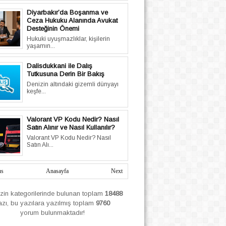
Diyarbakır’da Boşanma ve
Ceza Hukuku Alanında Avukat
Desteğinin Önemi
Hukuki uyuşmazlıklar, kişilerin
yaşamın...
Dalisdukkani ile Dalış
Tutkusuna Derin Bir Bakış
Denizin altındaki gizemli dünyayı
keşfe...
Valorant VP Kodu Nedir? Nasıl
Satın Alınır ve Nasıl Kullanılır?
Valorant VP Kodu Nedir? Nasıl
Satın Alı...
us
Anasayfa
Next
izin
kategorilerinde bulunan toplam
18488
azı, bu yazılara yazılmış
toplam
9760
yorum bulunmaktadır!