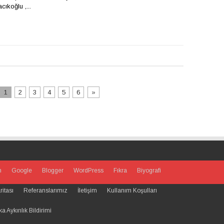
ıkoğlu ,...
1
2
3
4
5
6
»
m
Google
Blogger
WordPress
Fıkra
Biyografi
ritası
Referanslarımız
İletişim
Kullanım Koşulları
 Aykırılık Bildirimi