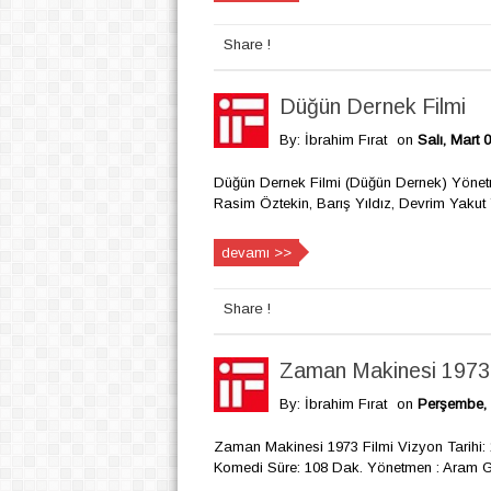
Share !
Düğün Dernek Filmi
By: İbrahim Fırat
on
Salı, Mart 
Düğün Dernek Filmi (Düğün Dernek) Yönetm
Rasim Öztekin, Barış Yıldız, Devrim Yakut T
devamı >>
Share !
Zaman Makinesi 1973 
By: İbrahim Fırat
on
Perşembe, 
Zaman Makinesi 1973 Filmi Vizyon Tarihi: 1
Komedi Süre: 108 Dak. Yönetmen : Aram Gü