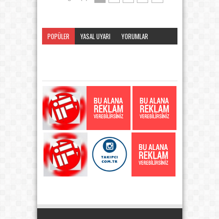
POPÜLER
YASAL UYARI
YORUMLAR
KATEGORI