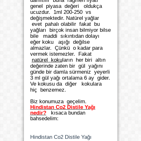
damıtılır buna rağmen fiyatı
genel piyasa değeri oldukça
ucuzdur. 1ml 200-250 vs
değişmektedir. Natürel yağlar
evet pahalı olabilir fakat bu
yağları birçok insan bilmiyor bilse
bile maddi sıkıntıdan dolayı
eğer koku aşığı değilse
almazlar. Çünkü o kadar para
vermek istemezler. Fakat
natürel koku
ların her biri altın
değerinde zaten bir gül yağını
günde bir damla sürmeniz yeyerli
3 ml gül yağı ortalama 6 ay gider.
Ve kokusu da diğer kokulara
hiç benzemez.
Biz konumuza geçelim.
Hindistan Co2 Distile Yağı
nedir?
kısaca bundan
bahsedelim:
Hindistan Co2 Distile Yağı