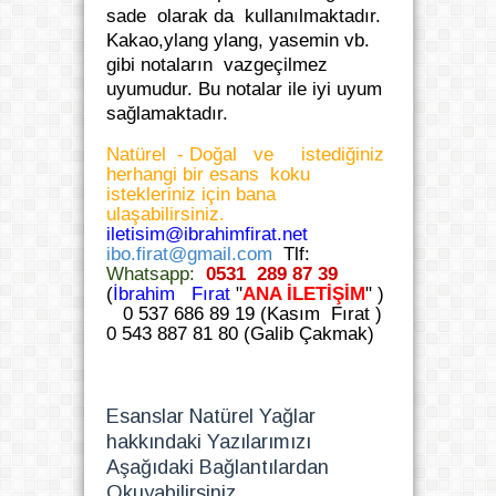
sade olarak da kullanılmaktadır.
Kakao,ylang ylang, yasemin vb.
gibi notaların vazgeçilmez
uyumudur. Bu notalar ile iyi uyum
sağlamaktadır.
Natürel - Doğal ve istediğiniz
herhangi bir esans koku
istekleriniz için bana
ulaşabilirsiniz.
iletisim@ibrahimfirat.net
ibo.firat@gmail.com
Tlf:
Whatsapp:
0531 289 87 39
(
İbrahim Fırat
"
ANA İLETİŞİM
" )
0 537 686 89 19 (Kasım Fırat )
0 543 887 81 80 (Galib Çakmak)
Esanslar Natürel Yağlar
hakkındaki Yazılarımızı
Aşağıdaki Bağlantılardan
Okuyabilirsiniz.