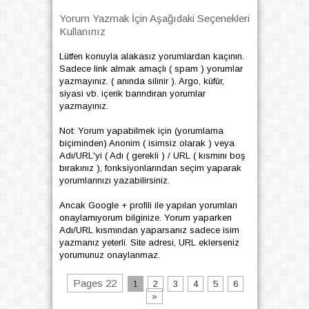
Yorum Yazmak İçin Aşağıdaki Seçenekleri
Kullanınız
Lütfen konuyla alakasız yorumlardan kaçının.
Sadece link almak amaçlı ( spam ) yorumlar
yazmayınız. ( anında silinir ). Argo, küfür,
siyasi vb. içerik barındıran yorumlar
yazmayınız.
Not: Yorum yapabilmek için (yorumlama
biçiminden) Anonim ( isimsiz olarak ) veya
Adı/URL'yi ( Adı ( gerekli ) / URL ( kısmını boş
bırakınız ), fonksiyonlarından seçim yaparak
yorumlarınızı yazabilirsiniz.
Ancak Google + profili ile yapılan yorumları
onaylamıyorum bilginize. Yorum yaparken
Adı/URL kısmından yaparsanız sadece isim
yazmanız yeterli. Site adresi, URL eklerseniz
yorumunuz onaylanmaz.
Pages 22
1
2
3
4
5
6
»