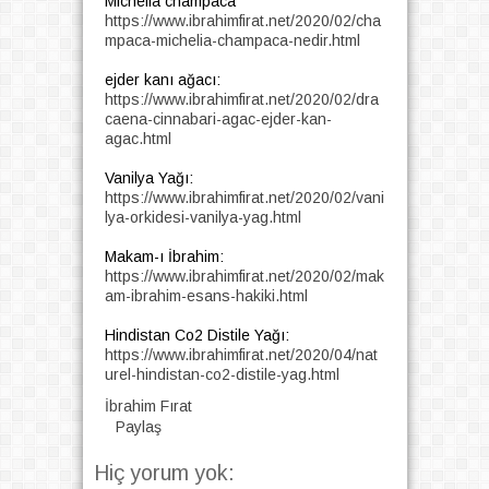
Michelia champaca
https://www.ibrahimfirat.net/2020/02/cha
mpaca-michelia-champaca-nedir.html
ejder kanı ağacı:
https://www.ibrahimfirat.net/2020/02/dra
caena-cinnabari-agac-ejder-kan-
agac.html
Vanilya Yağı:
https://www.ibrahimfirat.net/2020/02/vani
lya-orkidesi-vanilya-yag.html
Makam-ı İbrahim:
https://www.ibrahimfirat.net/2020/02/mak
am-ibrahim-esans-hakiki.html
Hindistan Co2 Distile Yağı:
https://www.ibrahimfirat.net/2020/04/nat
urel-hindistan-co2-distile-yag.html
İbrahim Fırat
Paylaş
Hiç yorum yok: