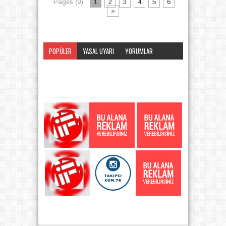
Pages (9)
1
2
3
4
5
6
»
POPÜLER
YASAL UYARI
YORUMLAR
KATEGORI